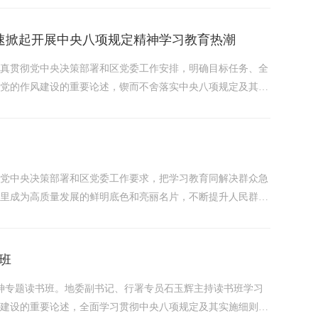
迅速掀起开展中央八项规定精神学习教育热潮
认真贯彻党中央决策部署和区党委工作安排，明确目标任务、全
强党的作风建设的重要论述，锲而不舍落实中央八项规定及其实
安排部署。阿里地区各级各部门深入学习贯彻《中央办公厅关于
记在自治区党委党的建设工作领导小组会上的讲话精神，...
彻党中央决策部署和区党委工作要求，把学习教育同解决群众急
阿里成为高质量发展的鲜明底色和亮丽名片，不断提升人民群众
转作风，阿里地委行署坚决扛起学习教育的政治责任，深入学习
通知》...
班
精神专题读书班。地委副书记、行署专员石玉辉主持读书班学习
风建设的重要论述，全面学习贯彻中央八项规定及其实施细则精