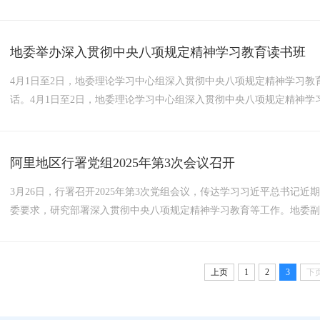
神，推动行署系统学习教育走深走实。会议指出，党的十八大以来，
列重要指示，发表一系列重要论述，开启了新时代全面从严治党波澜壮阔
地委举办深入贯彻中央八项规定精神学习教育读书班
4月1日至2日，地委理论学习中心组深入贯彻中央八项规定精神学习
话。4月1日至2日，地委理论学习中心组深入贯彻中央八项规定精神学
辅导、警示教育、交流研讨等方式进行。与会同志认真学习领会习近
条学习中央八项规定及其实施细则精神等文件，聆听了自治区纪委监委党
阿里地区行署党组2025年第3次会议召开
3月26日，行署召开2025年第3次党组会议，传达学习习近平总书记
委要求，研究部署深入贯彻中央八项规定精神学习教育等工作。地委
党组副书记谢志强，行署党组成员刘维新、泽仁扎西、陈代均、尼玛
要批示，为我们做好工作提供了根本遵循，要不折不扣抓好贯彻落实。..
上页
1
2
3
下