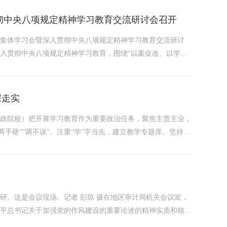
贯彻中央八项规定精神学习教育交流研讨会召开
5次集体学习会暨深入贯彻中央八项规定精神学习教育交流研讨
入贯彻中央八项规定精神学习教育，围绕“以案促改、以学促
、冯玉忠、辜建忠、何界等分别结合分管工作作了交流研讨发
丹增主持召开2025年地委理论学习中心组第5次集体学习会暨
深走实
行政院校）把开展学习教育作为重要政治任务，聚焦主责主业，
”“两手硬”“两不误”。注重“学”字当先，建立教学专题库。坚持育
”学习机制，深入研读《习近平关于加强党的作风建设论述摘
研。这是会议现场。记者 彭琼 摄在地区审计局机关会议室，
近平总书记关于加强党的作风建设的重要论述的精神实质和核心
推进“学查改”，将中央八项规定精神内化于心、外化于行，不