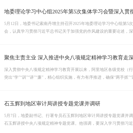
地委理论学习中心组2025年第5次集体学习会暨深入
5月12日，地委书记索南丹增主持召开2025年地委理论学习中心组第
会，认真学习贯彻习近平总书记关于加强党的作风建设的重要论述，深
干，改进作风、狠抓落实，实现争先进位”开展专题研讨。会上，陈刚
言，自治区党委第三巡视组有关同志列席会议。5月12日，地委书记索南
深入贯彻中央八项规定精神学习教育交流研讨会议，...
聚焦主责主业 深入推进中央八项规定精神学习教育走
深入贯彻中央八项规定精神学习教育开展以来，阿里地区各级党校（
突出“学”“训”“讲”“廉”，精心组织实施，有力有序推进，确保“两手抓
人者先育己，建立领导干部领学、支部书记带学、党员教师自学“三级
编》、习近平总书记重要讲话和指示批示精神、...
石玉辉到地区审计局讲授专题党课并调研
5月7日，地委副书记、行署专员石玉辉到地区审计局讲授专题党课并调
石玉辉讲授中央八项规定精神专题党课。他强调，要深入学习贯彻习
要义，准确把握中央八项规定精神，按照区党委和地委部署要求，一体