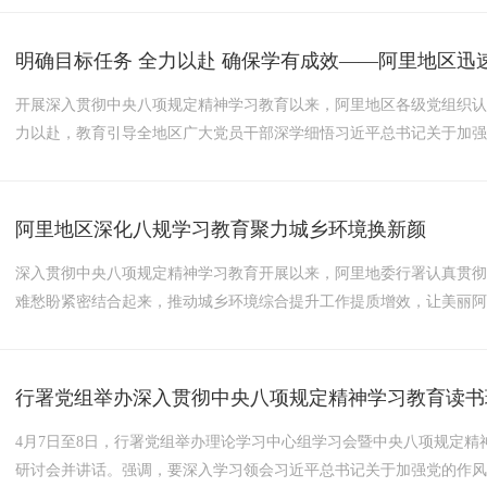
断提升审计工作质效，当好国家财产“看门人”、经济安全“...
明确目标任务 全力以赴 确保学有成效——阿里地区
开展深入贯彻中央八项规定精神学习教育以来，阿里地区各级党组织
力以赴，教育引导全地区广大党员干部深学细悟习近平总书记关于加
施细则精神和区党委实施办法，确保学有成效。统一思想行动，强化
在全党开展深入贯彻中央八项规定精神学习教育的通知》精神及王君正书
阿里地区深化八规学习教育聚力城乡环境换新颜
深入贯彻中央八项规定精神学习教育开展以来，阿里地委行署认真贯
难愁盼紧密结合起来，推动城乡环境综合提升工作提质增效，让美丽
的获得感、满意度。以学促改转作风，深挖细查环境短板。深学细悟
贯彻《中央办公厅关于在全党开展深入贯彻中央八项规定精神学习教育的
行署党组举办深入贯彻中央八项规定精神学习教育读书
4月7日至8日，行署党组举办理论学习中心组学习会暨中央八项规定
研讨会并讲话。强调，要深入学习领会习近平总书记关于加强党的作