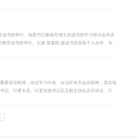
以习近平同志为核心的党中央高度重视党的作风建设，作出一系
的历史进程。...
教育读书班举行，地委书记索南丹增主持读书班学习研讨会并讲
习教育读书班举行。记者 普索朗 摄读书班采取个人自学、专题
平总书记关于加强党的作风建设的重要论述，原原本本、逐章逐
风政风监督室副主任崔开明作的专题辅导，...
近期重要讲话精神，传达学习中央、自治区有关会议精神，落实地
副书记、行署专员、行署党组书记石玉辉主持会议并讲话。行署
次仁参加会议。会议指出，习近平总书记近期系列重要讲话、重
.
页