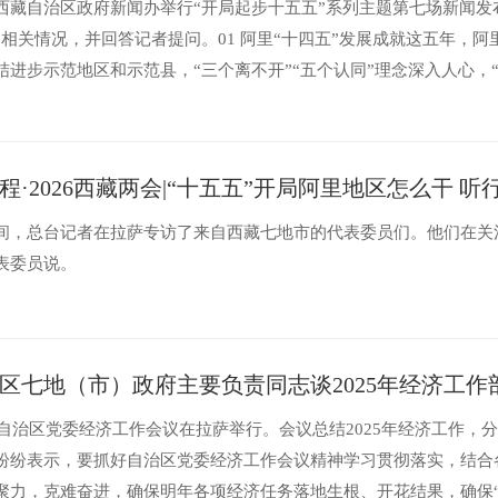
西藏自治区政府新闻办举行“开局起步十五五”系列主题第七场新闻发
局相关情况，并回答记者提问。01 阿里“十四五”发展成就这五年，
结进步示范地区和示范县，“三个离不开”“五个认同”理念深入人心，
能更强劲。这五年，...
程·2026西藏两会|“十五五”开局阿里地区怎么干 
间，总台记者在拉萨专访了来自西藏七地市的代表委员们。他们在关
表委员说。
区七地（市）政府主要负责同志谈2025年经济工作
日，自治区党委经济工作会议在拉萨举行。会议总结2025年经济工作
纷纷表示，要抓好自治区党委经济工作会议精神学习贯彻落实，结合
聚力，克难奋进，确保明年各项经济任务落地生根、开花结果，确保