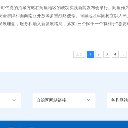
，新时代党的治藏方略在阿里地区的成功实践新闻发布会举行。阿里作
安全屏障和面向南亚开放等多重战略使命。阿里地区牢固树立以人民
发展理念，服务和融入新发展格局，落实“三个赋予一个有利于”总
高质量发展取得新成效。在保障和改善民生，...
上页
1
2
3
4
5
自治区网站链接
各县网站