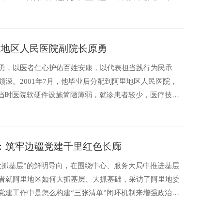
市委副书记 ...
里地区人民医院副院长原勇
勇，以医者仁心护佑百姓安康，以代表担当践行为民承
深。2001年7月，他毕业后分配到阿里地区人民医院，
。当时医院软硬件设施简陋薄弱，就诊患者较少，医疗技术
：筑牢边疆党建千里红色长廊
大抓基层”的鲜明导向，在围绕中心、服务大局中推进基层
者就阿里地区如何大抓基层、大抓基础，采访了阿里地委
党建工作中是怎么构建“三张清单”闭环机制来增强政治引
导，...