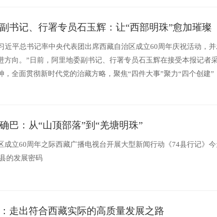
副书记、行署专员石玉辉：让“西部明珠”愈加璀璨
日，习近平总书记率中央代表团出席西藏自治区成立60周年庆祝活动
进方向。”日前，阿里地委副书记、行署专员石玉辉在接受本报记者
神，全面贯彻新时代党的治藏方略，聚焦“四件大事”聚力“四个创建
设得更加美好，让雪域高原的“...
确巴：从“山顶部落”到“羌塘明珠”
区成立60周年之际西藏广播电视台开展大型新闻行动《74县行记》
则县的发展密码
：走出符合西藏实际的高质量发展之路