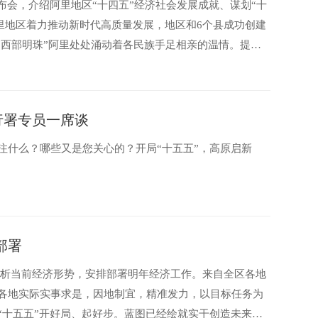
布会，介绍阿里地区“十四五”经济社会发展成就、谋划“十
阿里地区着力推动新时代高质量发展，地区和6个县成功创建
“西部明珠”阿里处处涌动着各民族手足相亲的温情。提质
听行署专员一席谈
注什么？哪些又是您关心的？开局“十五五”，高原启新
部署
，分析当前经济形势，安排部署明年经济工作。来自全区各地
各地实际实事求是，因地制宜，精准发力，以目标任务为
“十五五”开好局、起好步。蓝图已经绘就实干创造未来西