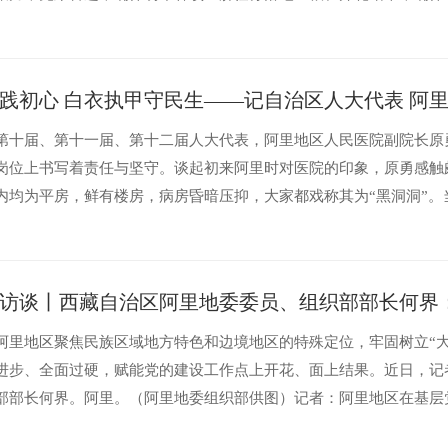
长专员结合当地发展实际亮出实干举措西藏七地市市长专员如何规划拉萨
践初心 白衣执甲守民生——记自治区人大代表 阿
第十届、第十一届、第十二届人大代表，阿里地区人民医院副院长原
岗位上书写着责任与坚守。谈起初来阿里时对医院的印象，原勇感触颇
内均为平房，鲜有楼房，病房昏暗压抑，大家都戏称其为“黑洞洞”
仅能开展阑尾炎、胆囊切除术等基础手术，...
访谈丨西藏自治区阿里地委委员、组织部部长何界
阿里地区聚焦民族区域地方特色和边境地区的特殊定位，牢固树立“
进步、全面过硬，赋能党的建设工作点上开花、面上结果。近日，记
部部长何界。阿里。（阿里地委组织部供图）记者：阿里地区在基层
界：首先，学习清单明方向。以习近平新时代中国特色社会主义思想为指