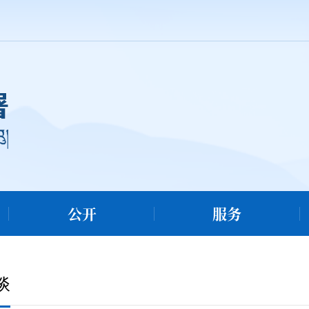
公开
服务
谈