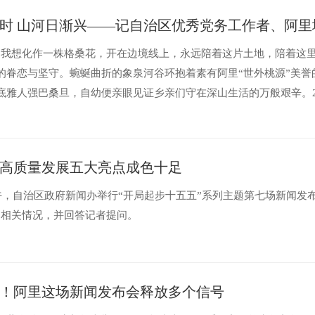
时 山河日渐兴——记自治区优秀党务工作者、阿
，我想化作一株格桑花，开在边境线上，永远陪着这片土地，陪着这
的眷恋与坚守。蜿蜒曲折的象泉河谷环抱着素有阿里“世外桃源”美
底雅人强巴桑旦，自幼便亲眼见证乡亲们守在深山生活的万般艰辛。2
的路途。“这里不是我走出的大山，...
高质量发展五大亮点成色十足
上午，自治区政府新闻办举行“开局起步十五五”系列主题第七场新闻发
局相关情况，并回答记者提问。
！阿里这场新闻发布会释放多个信号