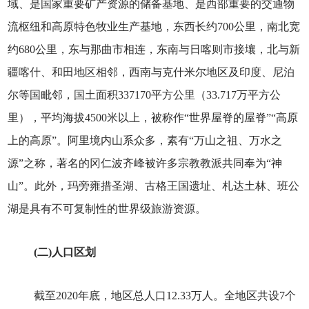
域、是国家重要矿产资源的储备基地、是西部重要的交通物
流枢纽和高原特色牧业生产基地，东西长约700公里，南北宽
约680公里，东与那曲市相连，东南与日喀则市接壤，北与新
疆喀什、和田地区相邻，西南与克什米尔地区及印度、尼泊
尔等国毗邻，国土面积337170平方公里
（33.717万平方公
里）
，平均海拔4500米以上，被称作“世界屋脊的屋脊”“高原
上的高原”。阿里境内山系众多，素有“万山之祖、万水之
源”之称，著名的冈仁波齐峰被许多宗教教派共同奉为“神
山”。此外，玛旁雍措圣湖、古格王国遗址、札达土林、班公
湖是具有不可复制性的世界级旅游资源。
(二)人口区划
截至2020年底，地区总人口12.33万人。全地区共设7个