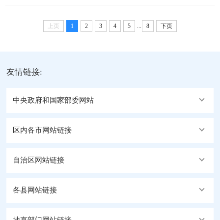
法品牌，推行“线上学法、线下释法、双语普法、强化
集中宣传、法润雪域边关、“法律十进”“热血铸军魂·
调解”模式，做实做细法治宣传教育和法律服务工作，
铁血护国安”“国家安全·...
...
打通服务群众“最后一公里”，“枫桥式司法所”示范引
上页
1
2
3
4
5
8
下页
领作用不断彰显。明晰职责强担当。擦咔司法所以规
范化建设为重要抓手，全面理清职能职责，针对服务
群众12项主要职能，制作宣传手册和视频短片，网上
友情链接:
网下同步发力，用本土化语言和通俗易懂的方式，...
中央政府和国家部委网站
区内各市网站链接
自治区网站链接
各县网站链接