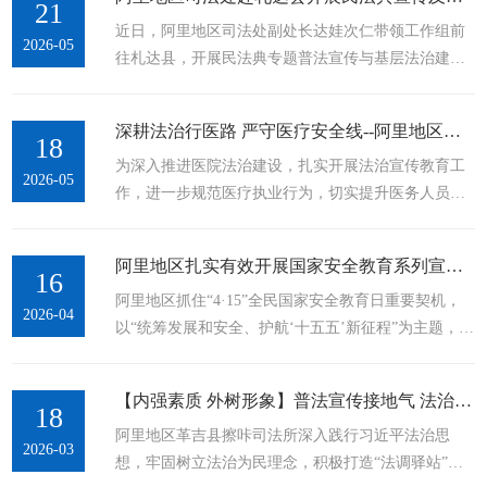
由普兰县人民法院牵头，联合县人民检察院、县群团
21
近日，阿里地区司法处副处长达娃次仁带领工作组前
工作部共同举办，邀请辖区在校师生走进法院，沉浸
2026-05
往札达县，开展民法典专题普法宣传与基层法治建设
式体验庭审全过程，为青少年量身打造了一堂兼具专
调研工作。本次活动紧扣“送法进基层、服务惠民生、
业性、趣味性与实践性的生态法治公开课。活动紧扣
普法润僧众”工作主线，先后深入底雅镇、县司法局、
高原生态保护重点，结合本地实际，...
深耕法治行医路 严守医疗安全线--阿里地区人民医院组织开展法治宣传教育专题讲座
县社会治安综合治理中心及托林寺等重点场所与单
18
为深入推进医院法治建设，扎实开展法治宣传教育工
位，推动民法典学习宣传走深走实、落地见效。在底
2026-05
作，进一步规范医疗执业行为，切实提升医务人员法
雅镇，工作组实地查看乡镇公共法律服务站运行情
治素养和执业风险防控能力，2026年5月15日下午，阿
况，与基层司法所工作人员座谈交流，详细了解当地
里地区人民医院组织开展法治宣传教育专题讲座。本
矛盾纠纷排查化解、人民调解规范化建设推进情
阿里地区扎实有效开展国家安全教育系列宣传活动
次讲座由副院长陈富禄主持，医院在家领导班子成
16
况，...
阿里地区抓住“4·15”全民国家安全教育日重要契机，
员、各临床医技科室及行政职能科室在岗人员参加培
2026-04
以“统筹发展和安全、护航‘十五五’新征程”为主题，上
训。本次讲座特邀阿里地区中级人民法院民事审判庭
下联动、多维发力，广泛深入开展国家安全法治宣传
四级法官助理潘旭章、立案庭副庭长拉巴卓玛莅临我
教育系列活动，着力营造“国家安全、人人有责、人人
院授课，为全院医务人员开展针对性、...
【内强素质 外树形象】普法宣传接地气 法治惠民见实效
尽责”的浓厚氛围。精心谋划抓统筹。立足阿里实际，
18
阿里地区革吉县擦咔司法所深入践行习近平法治思
制定方案、细化措施，找准抓手、拓展载体，坚持横
2026-03
想，牢固树立法治为民理念，积极打造“法调驿站”普
向到边、纵向到底，统筹开展专题讲座、线上答题、