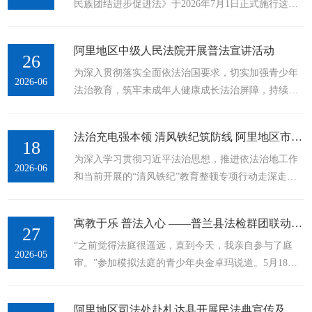
民族团结进步促进法》于2026年7月1日正式施行这是
我国首部民族团结进步专门法律为新时代民族工作划
定准则提供法治保障今天我们精心设计了一张长图带
阿里地区中级人民法院开展普法宣讲活动
大家读懂法律核心内容一起学习民族团结相关法定责
26
为深入贯彻落实全面依法治国要求，切实加强青少年
任与义务
2026-06
法治教育，筑牢未成年人健康成长法治屏障，持续推
进平安校园、法治校园建设，近日，阿里地区中级人
民法院组织刑事审判第一庭法官走进孔繁森小学，开
法治充电强本领 清风铁纪筑防线 阿里地区市监局开展“法治大讲堂”
展“送法进校园”专题普法宣讲活动，通过以案释法、
18
为深入学习贯彻习近平法治思想，推进依法治地工作
互动问答、情景讲解等形式，为在校师生带来一堂内
2026-06
和当前开展的“清风铁纪”教育整顿专项行动走深走
容充实、贴近校园生活的法治教育公开课。本次宣讲
实，全面提升市场监管行政执法规范化水平，6月16
坚持问题导向、需求导向，紧扣青少年成长过程中高
日，地区市场监管局精心组织、用心谋划，成功举办
频易发的法律风险点，重点围绕总体国家安全观、...
寓教于乐 普法入心 ——普兰县法检群团联动开展青少年生态环境模拟法庭研学活动见闻
全地区市场监管系统第三期“法治大讲堂”。地区市场
27
“之前觉得法庭很遥远，直到今天，我亲自参与了庭
监管局四级调研员张海峰作培训动员讲话，地区党政
2026-05
审。”参加模拟法庭的青少年央金卓玛说道。5月18
机关第六组法律顾问成员单位及系统内45人参加培
日，一场别开生面的“青少年生态环境模拟法庭”研学
训，各县市场监管执法人员以视频形式参加。聚焦合
活动在阿里地区普兰县人民法院拉开帷幕。本次活动
同实务，夯实民事法律功底。培训围绕《...
阿里地区司法处赴札达县开展民法典宣传及基层法治调研工作