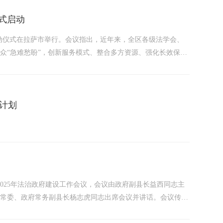
正式启动
”启动仪式在拉萨市举行。会议指出，近年来，全区各级法学会、
众“急难愁盼”，创新服务模式、整合多方资源、强化长效保
增强群众法治获得感，形成具有法治特色、西藏特点的法治惠民
作计划
开2025年法治政府建设工作会议，会议由政府副县长益西同志主
县委常委、政府常务副县长杨志虎同志出席会议并讲话。会议传达
印发《关于加强行政执法协调监督工作体系建设的意见》》《阿