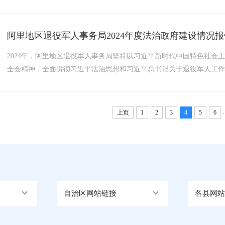
普及，不断提升各族干部群众国家意识、公民意识、法治意识，让宪
事找法、解决问题用法、化解矛盾靠法的良好风尚。普法宣传：...
阿里地区退役军人事务局2024年度法治政府建设情况报
2024年，阿里地区退役军人事务局坚持以习近平新时代中国特色社会
全会精神，全面贯彻习近平法治思想和习近平总书记关于退役军人工
决策部署，为推进退役军人工作高质量发展提供法治保障。现将有关
（一）领导班子带头学。全面落实局党组会议“第一议题”学习制度和理论
.
上页
1
2
3
4
5
6
自治区网站链接
各县网站