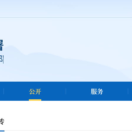
公开
服务
传