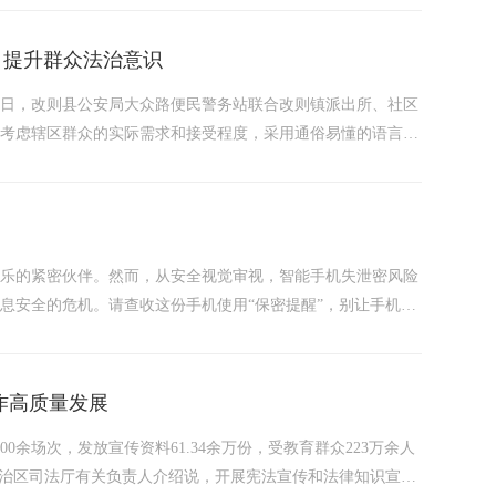
 提升群众法治意识
近日，改则县公安局大众路便民警务站联合改则镇派出所、社区
分考虑辖区群众的实际需求和接受程度，采用通俗易懂的语言，
防火防盗防骗宣传环节，民辅警结合火灾隐患和盗窃发案特点，
信息务必保持高度警惕，...
娱乐的紧密伙伴。然而，从安全视觉审视，智能手机失泄密风险
息安全的危机。请查收这份手机使用“保密提醒”，别让手机成
位、读取相册、打开麦克风等权限。如果对涉密内容拍照留存，
件由国外厂商提供，...
作高质量发展
余场次，发放宣传资料61.34余万份，受教育群众223万余人
自治区司法厅有关负责人介绍说，开展宪法宣传和法律知识宣传