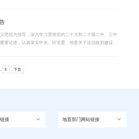
法家喻户晓、深入人心，在全社会形成自觉守法、办事依法、遇
告
主义思想为指导，深入学习贯彻党的二十大和二十届二中、三中
作重要论述，认真落实中央、区党委、地委关于法治政府建设的
情况报告如下。一、坚持学思践悟，通过理论武装增强法治质效
学习中心组学习制度，...
..
8
下页
链接
地直部门网站链接