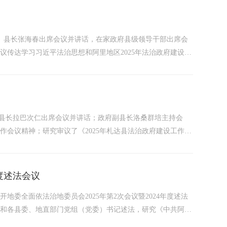
督员发放聘书，...
书记、县长张海春出席会议并讲话，在家政府县级领导干部出席会
传达学习习近平法治思想和阿里地区2025年法治政府建设工
排部署当前及下一阶段工作。会议指出，法治政府建设是全面依
重要支撑，...
副县长拉巴次仁出席会议并讲话；政府副县长洛桑群培主持会
作会议精神；研究审议了《2025年札达县法治政府建设工作要
委就如何做好今年的法治政府建设工作作了部署讲话。会议强
的首要任务。...
4度述法会议
地委全面依法治地委员会2025年第2次会议暨2024年度述法
况和各县委、地直部门党组（党委）书记述法，研究《中共阿里
地有关工作。会议指出，过去一年，全地区上下深入贯彻习近平