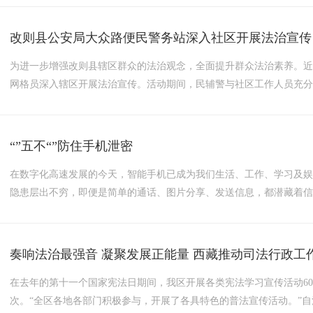
法治思想，坚持把法治建设贯穿抓好“四件大事”、推进“四个创建”...
改则县公安局大众路便民警务站深入社区开展法治宣传
为进一步增强改则县辖区群众的法治观念，全面提升群众法治素养。
网格员深入辖区开展法治宣传。活动期间，民辅警与社区工作人员充
围绕与群众生活息息相关的领域，全方位开展安全防范常识宣传。在
细致讲解了家庭防火要点和日常防盗技巧，提醒群众对来历不明的电话和
“”五不“”防住手机泄密
在数字化高速发展的今天，智能手机已成为我们生活、工作、学习及
隐患层出不穷，即便是简单的通话、图片分享、发送信息，都潜藏着信
为身边的泄密“黑洞”。不能拍很多手机App在使用时都会要求获取定
这些敏感信息极易被获取并上传至互联网上。同时，大部分手机基础软硬
奏响法治最强音 凝聚发展正能量 西藏推动司法行政工
在去年的第十一个国家宪法日期间，我区开展各类宪法学习宣传活动6000
次。“全区各地各部门积极参与，开展了各具特色的普法宣传活动。”