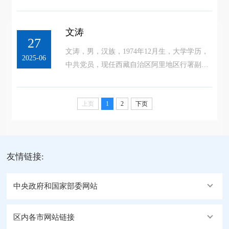
员、札达县委书记。
文涛
27
文涛，男，汉族，1974年12月生，大学学历，
2025-06
中共党员，现任西藏自治区阿里地区行署副专
员。
上页
1
2
下页
友情链接:
中央政府和国家部委网站
区内各市网站链接