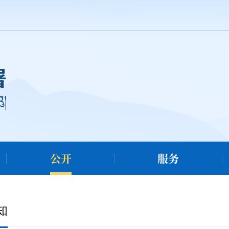
公开
服务
知