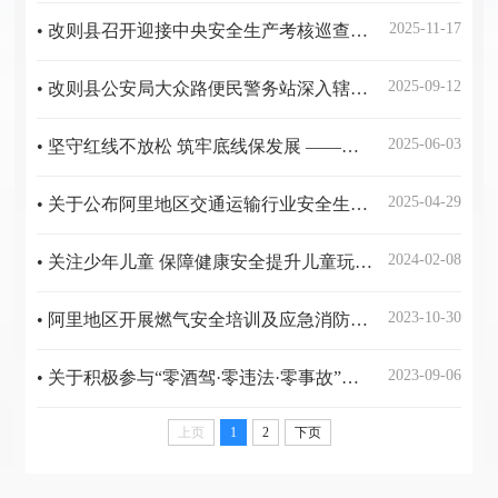
2025-11-17
• 改则县召开迎接中央安全生产考核巡查专题工作部署会议
2025-09-12
• 改则县公安局大众路便民警务站深入辖区寄递物流业开展安全检查工作
2025-06-03
• 坚守红线不放松 筑牢底线保发展 ——阿里地区扎实推进安全生产治本攻坚三年行动
2025-04-29
• 关于公布阿里地区交通运输行业安全生产投诉举报的公告
2024-02-08
• 关注少年儿童 保障健康安全提升儿童玩具和学生用品质量
2023-10-30
• 阿里地区开展燃气安全培训及应急消防演练
2023-09-06
• 关于积极参与“零酒驾·零违法·零事故”交通安全文化创建活动的倡议书
上页
1
2
下页