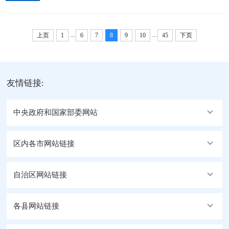
会精神，看望慰问基层干部群众并调研。强调，要深
日，地委副书记、行署专员石玉辉以普通党员身份参
入学习贯彻党的二十届四中全会精神和区党委十届九
加行署办公室第一党支部主题党日活动并讲党课。...
...
...
次全会精神，坚持以人民为中心的发展思想，做好冬
上页
1
6
7
8
9
10
45
下页
季低温冰雪灾害防范应对、困难群众兜底性民生保障
等各项工作，不断提升人民群众的获得感、幸福感和
安全感。12月2日至4日，地委副书记、行署专员石玉
友情链接:
辉在改则县宣讲党的二十届四中全会精神和区党委十
届九次全会精神，...
中央政府和国家部委网站
区内各市网站链接
自治区网站链接
各县网站链接