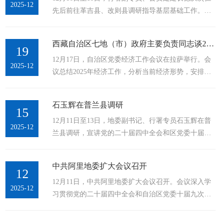
2025-12
先后前往革吉县、改则县调研指导基层基础工作。德
力、真抓实干，努力实现“十五五”开好局、起好步。
庆次仁同志先后深入革吉县亚热乡小学、改则县拉果
地委副书记、行署专员石玉辉主持并对做好2026年经
措矿区警务室、改则县麻米乡寺管会等基层相关单
济工作作出具体安排。12月25日，地委经济工作会议
西藏自治区七地（市）政府主要负责同志谈2025年经济工作部署
位，采取实地查看、询问了解等方式，详细了解了“护
19
召开。...
12月17日，自治区党委经济工作会议在拉萨举行。会
校安园”、矛盾纠纷调解、基层社会治理体系、社会面
2025-12
议总结2025年经济工作，分析当前经济形势，安排部
整体防控等工作开展情况，并紧密结合自身所学所悟
署明年经济工作。来自全区各地的与会人员纷纷表
所感，对党的二十届四中全会精神进行了全面、深
示，要抓好自治区党委经济工作会议精神学习贯彻落
刻、系统的阐释和宣讲、解读。德庆次仁同志强
石玉辉在普兰县调研
实，结合各地实际实事求是，因地制宜，精准发力，
15
调，...
12月11日至13日，地委副书记、行署专员石玉辉在普
以目标任务为导向，凝心聚力，克难奋进，确保明年
2025-12
兰县调研，宣讲党的二十届四中全会和区党委十届九
各项经济任务落地生根、开花结果，确保“十五五”开
次全会、地委扩大会议精神。强调，要深入学习贯彻
好局、起好步。蓝图已经绘就实干创造未来西藏七地
党的二十届四中全会和区党委十届九次全会精神，按
市市长专员结合当地发展实际亮出实干举措西藏七地
中共阿里地委扩大会议召开
照地委扩大会议要求，加强党组织建设、夯实基层基
12
市市长专员如何规划拉萨市委副书记 ...
12月11日，中共阿里地委扩大会议召开。会议深入学
础，为推动新时代阿里长治久安和高质量发展提供坚
2025-12
习贯彻党的二十届四中全会和自治区党委十届九次全
强组织保障。12月11日至13日，地委副书记、行署专
会精神，研究审议《中共阿里地区委员会关于制定“十
员石玉辉在普兰县调研，宣讲党的二十届四中全会和
五五”时期国民经济和社会发展规划的建议》，动员全
区党委十届九次全会、地委扩大会议精神。...