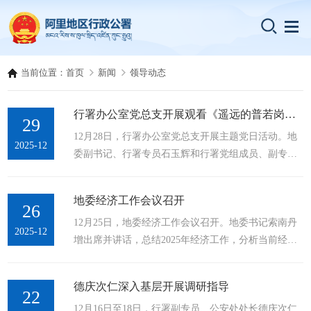
当前位置：
首页
新闻
领导动态
行署办公室党总支开展观看《遥远的普若岗日》主题党日活动
29
12月28日，行署办公室党总支开展主题党日活动。地
2025-12
委副书记、行署专员石玉辉和行署党组成员、副专员
普布扎西以普通党员的身份参加活动。活动观看了
《遥远的普若岗日》。该影片以西藏双湖县真实历史
地委经济工作会议召开
改编，生动展现了基层干部和群众在高海拔地区坚
26
12月25日，地委经济工作会议召开。地委书记索南丹
守、奉献与蜕变的故事。影片让每一名干部职工深刻
2025-12
增出席并讲话，总结2025年经济工作，分析当前经济
感受到高原上的生存困境、人性光辉和时代变迁，具
形势，安排部署明年经济工作。强调，要深入学习贯
有强烈的现实意义和情感冲击力，更是激励年轻干部
彻习近平总书记关于西藏工作的重要指示和新时代党
特别是党员干部要以身作则，深入基层，在实践中锻
德庆次仁深入基层开展调研指导
的治藏方略，贯彻落实中央经济工作会议和自治区党
22
炼成长，...
12月16日至18日，行署副专员、公安处处长德庆次仁
委经济工作会议精神，统一思想、坚定信心，凝心聚