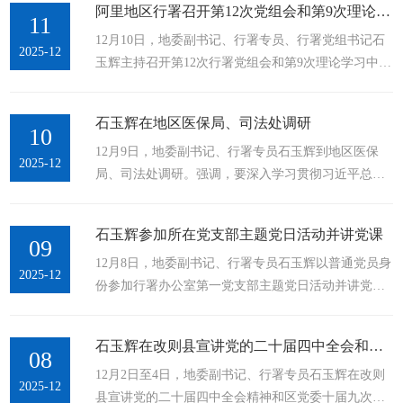
阿里地区行署召开第12次党组会和第9次理论学习中心组集体学习会
地区上下聚焦“四件大事”聚力“四个创建”，系统谋划
11
12月10日，地委副书记、行署专员、行署党组书记石
未来五年阿里发展的宏伟蓝图和行动纲领，进一步凝
2025-12
玉辉主持召开第12次行署党组会和第9次理论学习中心
心聚力、真抓实干，努力把阿里建设成为雪域高原
组集体学习会，传达学习习近平总书记近期重要讲
的“西部明珠”。地委书记索南丹增出席并讲话，地委
话、重要指示精神，听取行署党组班子及行署系统部
副书记、行署专员石玉辉主持会议，...
石玉辉在地区医保局、司法处调研
门党委（党组）党风廉政建设、意识形态工作情况汇
10
12月9日，地委副书记、行署专员石玉辉到地区医保
报，研究部署行署系统有关工作。12月10日，地委副
2025-12
局、司法处调研。强调，要深入学习贯彻习近平总书
书记、行署专员、行署党组书记石玉辉主持召开第12
记关于西藏工作的重要指示和新时代党的治藏方略，
次行署党组会和第9次理论学习中心组集体学习会，这
全面贯彻落实党的二十届四中全会和区党委十届九次
是会议现场。记者 扎西达瓦 摄会议指出，...
石玉辉参加所在党支部主题党日活动并讲党课
全会精神，按照地委部署要求，立足部门职责，强化
09
12月8日，地委副书记、行署专员石玉辉以普通党员身
责任担当，以实干争先推动阿里经济社会高质量发展
2025-12
份参加行署办公室第一党支部主题党日活动并讲党
再上新台阶。12月9日，地委副书记、行署专员石玉辉
课。强调，要深入学习贯彻习近平总书记关于新时代
到地区医保局、司法处调研。记者 彭琼 摄石玉辉先后
办公厅工作、关于西藏工作的重要指示和新时代党的
来到地区医保局、司法处，走进有关业务科室看望慰
石玉辉在改则县宣讲党的二十届四中全会和区党委十届九次全会精神
治藏方略，全面贯彻落实党的二十届四中全会精神和
08
问干部职工，...
12月2日至4日，地委副书记、行署专员石玉辉在改则
区党委十届九次全会精神，当好“坚强前哨”和“巩固后
2025-12
县宣讲党的二十届四中全会精神和区党委十届九次全
院”，为建设雪域高原的“西部明珠”贡献力量。12月8