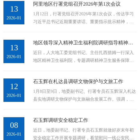
阿里地区行署党组召开2026年第1次会议
落实习近平总书记关于西藏工作的重要指示和新时代
13
1月12日，行署党组召开2026年第1次会议，传达学习
党的治藏方略，以打攻坚战、持久战的决心和恒心，
2026-01
习近平总书记近期重要讲话、重要指示批示精神，传
锲而不舍落实中央八项规定精神，推进作风建设常态
达学习党中央、国务院和区党委、政府及地委近期会
化长效化，以优良作风凝心聚力、真抓实干，聚焦“四
议精神，研究部署行署系统工作。地委副书记、行署
件大事”聚力“四个创建”，扎实推进阿里长治久安和高
地区领导深入精神卫生福利院调研指导精神卫生服务工作
专员、行署党组书记石玉辉主持会议。党组副书记邢
13
质量发展，...
近日，人大地工委党组书记、主任扎西措姆一行深入
晟、陈刚，党组成员刘维新、罗宏鹏、陈代均、普布
2026-01
地区精神卫生福利院，专题调研精神卫生服务保障工
扎西、尼玛次仁参加会议。1月12日，行署党组召开
作开展情况。行署副专员刘维新、民政局党组书记陈
2026年第1次会议。记者 扎西达瓦 摄会议指出，习近
俊参与调研。我院副院长苏青、精神科主任印显刚、
平总书记在中共中央政治局民主生活会上的重要讲
石玉辉在札达县调研文物保护与文旅工作
护士长普布卓玛，以及陕西省援藏医疗队精神心理组
12
话，...
1月8日至9日，地委副书记、行署专员石玉辉深入札达
队员尹俊博、孙宏杰等陪同调研并作工作汇报。调研
2026-01
县实地调研文物保护与文旅融合发展工作。强调，要
组一行实地走访调研了福利院医务室、病房、康复区
深入学习贯彻习近平文化思想、习近平总书记关于文
等功能区域，详细了解设施配置、药品管理、患者照
化和旅游工作的重要论述，统筹好文物保护与活化利
护及康复训练等情况，听取了“联合查房、...
石玉辉调研安全稳定工作
用、文化传承与创新发展的关系，高标准推进文物保
08
近日，地委副书记、行署专员石玉辉就做好岁末年初
护传承、高水平推动文旅深度融合，不断激发经济社
2026-01
安全稳定工作开展专题调研，看望慰问一线公安民
会高质量发展新动能。1月8日至9日，地委副书记、行