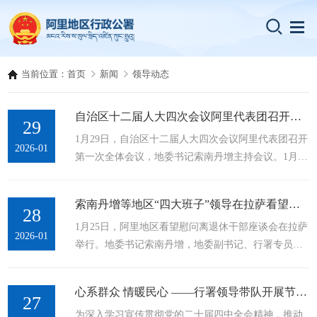
当前位置：
首页
新闻
领导动态
自治区十二届人大四次会议阿里代表团召开第一次全体会议
29
1月29日，自治区十二届人大四次会议阿里代表团召开
2026-01
第一次全体会议，地委书记索南丹增主持会议。1月29
日，自治区十二届人大四次会议阿里代表团召开第一
次全体会议。这是会议现场。记者 卓玛石确 摄会议成
索南丹增等地区“四大班子”领导在拉萨看望慰问离退休老干部并召开座谈会
立了阿里代表团临时党支部，推选索南丹增为代表团
28
1月25日，阿里地区看望慰问离退休干部座谈会在拉萨
团长，石玉辉、扎西措姆为代表团副团长。审议了
2026-01
举行。地委书记索南丹增，地委副书记、行署专员石
《西藏自治区第十二届人民代表大会第四次会议主席
玉辉，地委副书记、政法委书记李斌，人大地工委主
团和秘书长名单（草案）》和《西藏自治区第十二届
任扎西措姆、地区政协主席吕新民等地区“四大班
人民代表大会第四次会议议程（草案）...
心系群众 情暖民心 ——行署领导带队开展节前慰问基层群众活动
子”领导与400余名老干部、老同志欢聚一堂，共叙发
27
为深入学习宣传贯彻党的二十届四中全会精神，推动
展成就，互致新春祝福。