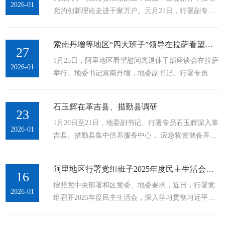
2026-01
党的创新理论走进千家万户。元月21日，行署副专员
罗宏鹏代表地委、行署，带队开展2026年元旦、春节
及藏历新年专项慰问活动，为就业困难群体和新就业
索南丹增等地区“四大班子”领导在拉萨看望慰问离退休老干部并召开座谈会
群体送去党和政府的关怀与温暖，保障大家度过欢乐
27
1月25日，阿里地区看望慰问离退休干部座谈会在拉萨
祥和的节日。地区人社局党组书记、副局长强巴白
2026-01
举行。地委书记索南丹增，地委副书记、行署专员石
珍，副局长金艳红陪同参加。此次慰问采用“入户走访
玉辉，地委副书记、政法委书记李斌，人大地工委主
+集中慰问”相结合的方式，精准对接群众需求，将温
任扎西措姆，地区政协主席吕新民等地区“四大班
暖直达一线、送入家中。慰问组首先深入康乐新
石玉辉在革吉县、措勤县调研
子”领导，与400余名老干部、老同志欢聚一堂，共叙
23
区、...
1月20日至21日，地委副书记、行署专员石玉辉深入革
发展成就，互致新春祝福。1月25日，阿里地区看望慰
2026-01
吉县、措勤县集中供养服务中心， 应急物资储备库
问离退休干部座谈会在拉萨举行。记者 卓玛石确 摄索
等，实地调研民生保障工作。强调，要深入学习贯彻
南丹增代表地区“四大班子”致辞，向各位老干部、老
习近平总书记关于民政工作的重要指示精神，践行好
同志为阿里经济社会发展作出的贡献表示感谢，...
阿里地区行署党组班子2025年度民主生活会召开
全心全意为人民服务的根本宗旨，不断探索新思路新
16
按照党中央部署和区党委、地委要求，近日，行署党
方法，全面推进“一老一小”工程，全力以赴保障和改
2026-01
组召开2025年度民主生活会，深入学习贯彻习近平新
善民生，不断增强各族群众获得感、幸福感、安全
时代中国特色社会主义思想，全面贯彻落实党的二十
感。图为地委副书记、行署专员石玉辉在措勤县调研
届四中全会以及自治区党委十届九次全会精神，贯彻
集中供养服务和应急物资储备、民生保障等工作。...