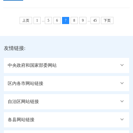
警，代表地委、行署向同志们的辛勤工作表示衷心感
署专员石玉辉深入札达县实地调研文物保护与文旅融
谢。他强调，要持之以恒落实落细区党委、政府和地
合发展工作。记者 旦真次旦 摄在古格王朝都城遗址等
...
...
委部署要求，坚持人民至上、生命至上，以“时时放心
上页
地，...
1
5
6
7
8
9
45
下页
不下”的责任感抓细抓实防风险保安全护稳定各项工
作，确保社会大局持续和谐稳定。地委副书记，行署
专员石玉辉在公安处调研安全稳定工作。记者 扎西达
友情链接:
瓦 摄在地区维稳指挥部，石玉辉视频调度了全地区维
护稳定工作，...
中央政府和国家部委网站
区内各市网站链接
自治区网站链接
各县网站链接