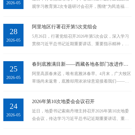
2026-05
观学习教育第2次专题研讨会召开，围绕“为民造福，
职人员组成文艺轻骑兵，前往普兰、札达、噶尔、日
践行宗旨意识”开展专题研讨。会议指出，为民造福是
土四县，历时十余天，行程数千公里，为当地各族干
最大政绩，也是立党为公、执政为民的本质要求。行
部群众、戍边官兵送上了激荡人心、...
阿里地区行署召开第5次党组会
署各级各部门要坚持以人民为中心的发展思想，坚
28
5月26日，行署党组召开2026年第5次会议，深入学习
持“三个赋予一个有利于”总要求，推动经济发展、城
2026-05
贯彻习近平总书记近期重要讲话、重要指示精神，传
市建设、社会治理始终贴合群众需求、贴合高原边疆
达学习党中央、国务院和自治区党委、政府及地委近
实际，以久久为功的韧劲持续改善民生、增进福祉。
期有关会议、文件精神，研究部署行署系统有关工
会议强调，要提升“察民情、知民意”...
春到底雅满目新——西藏各地各部门改进作风狠抓落实系列综述之十八
作。会议指出，习近平总书记近期重要讲话、重要指
25
阿里高原春来迟，唯有底雅沐春早。4月末，广大牧区
示精神，思想深邃、内容丰富，为我们做好各项工作
2026-05
草场尚未返青，底雅却用浓浓绿意迎接着我们——柳
指明了前进方向。行署系统各级各部门要深入学习领
树葱茏，青杏盈枝，苹果花开，青稞萌芽。在灿烂春
会，准确把握精神实质，结合实际抓好落实。要深刻
光里，人们各自忙碌着。边境上巡边人高举着国旗，
把握统筹高质量发展和高水平安全的战略要求，...
2026年第10次地委会会议召开
工地里器械声震动山谷，田野里农人在辛勤劳作，操
24
近日，地委书记索南丹增主持召开2026年第10次地委
场上孩子们在快乐踢球……“祖国疆域上的一草一木，
2026-05
会会议，传达学习习近平总书记近期重要讲话、重要
我们都要看好守好”“做神圣国土的守护者、幸福家园
指示精神，传达学习王君正书记近期讲话精神，研究
的建设者”“为建设繁荣稳固的祖国边疆贡献力量”……
部署贯彻落实工作。会议指出，全地区各级各部门要
牢记习近平总书记的殷殷嘱托，...