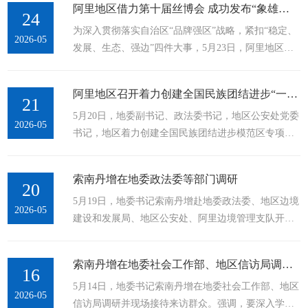
阿里地区借力第十届丝博会 成功发布“象雄古韵”区域公用品牌
深学笃行习近平外交思想，全面落实党中央决策部署
24
为深入贯彻落实自治区“品牌强区”战略，紧扣“稳定、
和自治区党委工作要求，提高思想认识，突出工作重
2026-05
发展、生态、强边”四件大事，5月23日，阿里地区在
点，全力服务国家发展大局。要持续完善口岸和传统
第十届丝绸之路国际博览会期间，于西安成功举办“象
边贸点基础设施，推进智慧海关和智慧口岸建设，畅
雄古韵”区域公用品牌发布会，通过品牌引领推动特色
通面向南亚开放通道。要深化“放管服”...
阿里地区召开着力创建全国民族团结进步“一月一主题”活动推进会
优势产业转型升级，取得显著成效。一、高位谋划，
21
5月20日，地委副书记、政法委书记，地区公安处党委
构建品牌战略体系。 本次发布会立足阿里资源禀赋与
2026-05
书记，地区着力创建全国民族团结进步模范区专项组
文化底蕴，打造以“文化为魂、生态为底、产业为基、
组长李斌主持召开着力创建全国民族团结进步“一月一
富民为本”的区域公用品牌。品牌 LOGO 以“AL”为核
主题”活动推进会。会议审议通过《中国民族》杂志
心轮廓，巧妙融合雪山圣湖地域特色意象；...
索南丹增在地委政法委等部门调研
《着力创建全国民族团结进步模范区·阿里实践》增刊
20
5月19日，地委书记索南丹增赴地委政法委、地区边境
策划方案及目录，听取第一季度全国民族团结进步“一
2026-05
建设和发展局、地区公安处、阿里边境管理支队开展
月一主题”活动开展情况。地委宣传部，地区教育局、
调研。强调，要深入学习贯彻习近平总书记关于西藏
妇联、工会，措勤县围绕主题活动、培育情况进行交
工作的重要指示和新时代党的治藏方略，提高政治站
流发言。会议指出，民族团结宣传教育不能一阵
索南丹增在地委社会工作部、地区信访局调研并接待来访群众
位、强化责任担当，以更高标准、更实举措筑牢国家
16
风、...
5月14日，地委书记索南丹增在地委社会工作部、地区
安全屏障，全力护航阿里长治久安和高质量发展。走
2026-05
信访局调研并现场接待来访群众。强调，要深入学习
进各单位相关业务科室，索南丹增与政法干警、干部