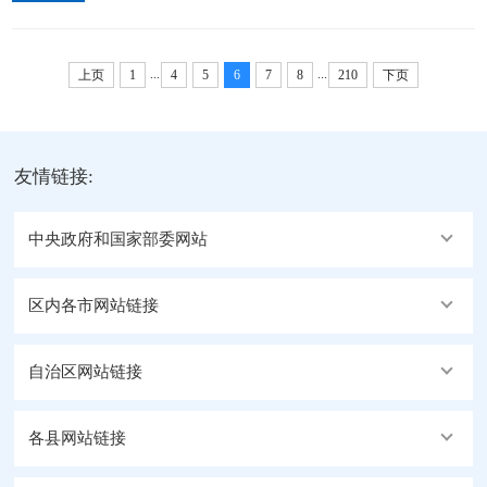
贯彻习近平总书记关于社会工作的重要论述，坚持以
职工亲切交流，认真听取各项工作情况汇报，详细了
党建引领推动社会工作高质量发展，为建设雪域高
解队伍建设、基层治理、业务开展、...
...
...
原“西部明珠”提供有力保障。在地委社会工作部，索
上页
1
4
5
6
7
8
210
下页
南丹增走访相关科室，看望慰问干部职工，详细了解
科室职责、工作开展情况，对地委社会工作部成立以
来取得的工作成效给予肯定。他指出，社会工作关乎
友情链接:
党的执政根基和社会长治久安。要强基固本提升治理
效能，...
中央政府和国家部委网站
区内各市网站链接
自治区网站链接
各县网站链接