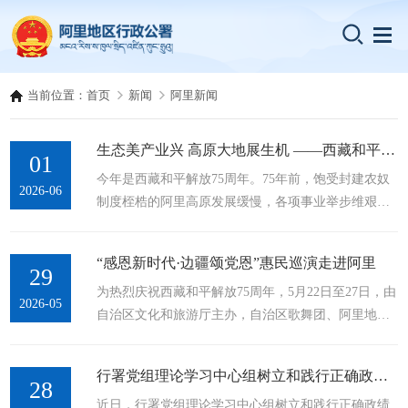
当前位置：
首页
新闻
阿里新闻
生态美产业兴 高原大地展生机 ——西藏和平解放75年来阿里地区发展成就综述
01
今年是西藏和平解放75周年。75年前，饱受封建农奴
2026-06
制度桎梏的阿里高原发展缓慢，各项事业举步维艰。
历经75载风雨征程，阿里地区艰苦奋斗、砥砺前行，
彻底褪去了昔日闭塞落后的面貌，在政治、经济、社
“感恩新时代·边疆颂党恩”惠民巡演走进阿里
会、民生等各个方面发生了翻天覆地的变化。地区生
29
为热烈庆祝西藏和平解放75周年，5月22日至27日，由
产总值从上世纪60年代的0.082亿元攀升至2025年的
2026-05
自治区文化和旅游厅主办，自治区歌舞团、阿里地区
114.21亿元，城镇、农村居民人均可支配收入分别从
文旅局共同承办的“感恩新时代·边疆颂党恩”文化惠民
456元和91元，增长至2025年的6.22万元和2.17万
演出暨2026年度文化科技卫生“三下乡”活动，在阿里
元……一组组翔实的数据，写照着这片高原的沧桑巨
行署党组理论学习中心组树立和践行正确政绩观学习教育第2次专题研讨会召开
地区顺利开展。图为噶尔县专场演出现场。记者 洛桑
28
变和奋进力量。...
近日，行署党组理论学习中心组树立和践行正确政绩
旦增 摄此次演出，自治区歌舞团精心选派26名骨干演