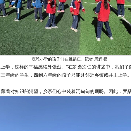
底雅小学的孩子们在跳锅庄。记者 周辉 摄
里上学，这样的幸福感格外强烈。”在罗桑次仁的讲述中，我们了
至三年级的学生，四到六年级的孩子只能赴邻近乡镇或县里上学。
里藏着对知识的渴望，乡亲们心中装着沉甸甸的期盼。因此，罗