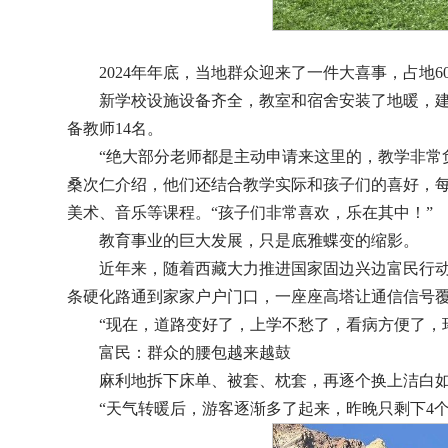
2024年年底，当地群众迎来了一件大喜事，占地
新学校设施设备齐全，教室和宿舍安装了地暖，建
备教师14名。
“绝大部分老师都是主动申请来这里的，教学非常
桑次仁介绍，他们还结合教学实际和孩子们的喜好，
美术、音乐等课程。“孩子们非常喜欢，乐在其中！”
教育事业的巨大发展，只是底雅蝶变的缩影。
近年来，随着西藏大力推进国家固边兴边富民行
条硬化路通到家家户户门口，一座座高塔让通信信号
“现在，道路变好了，上学不愁了，看病方便了，
富民：群众的腰包越来越鼓
麻利地拆下床单、被套、枕套，再逐个换上洁白
“天气转暖后，游客逐渐多了起来，昨晚只剩下4