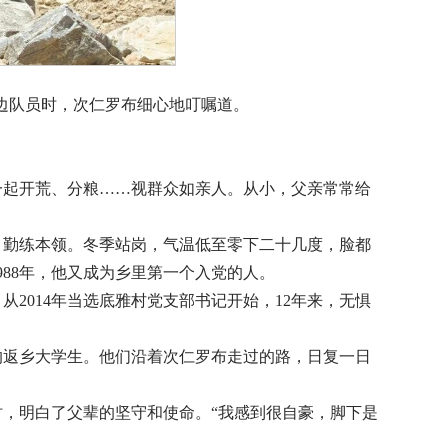
边队员时，次仁罗布细心地叮嘱道。
一起开荒、分粮……视群众如亲人。从小，父亲常常给
劳，勤练本领。冬季站岗，气温低至零下二十几度，脸都
88年，他又成为乡里第一个入党的人。
2014年当选底雅村党支部书记开始，12年来，无惧
的返乡大学生。他们沿着次仁罗布走过的路，日复一日
时，明白了父辈的坚守和使命。“我感到很自豪，脚下是