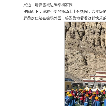
兴边：建设雪域边陲幸福家园
夕阳西下，底雅小学的操场上十分热闹，六年级
罗桑次仁站在操场外围，笑盈盈地看着这群快乐