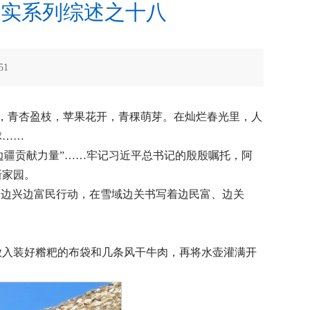
落实系列综述之十八
51
，青杏盈枝，苹果花开，青稞萌芽。在灿烂春光里，人
球……
边疆贡献力量”……牢记习近平总书记的殷殷嘱托，阿
新家园。
固边兴边富民行动，在雪域边关书写着边民富、边关
放入装好糌粑的布袋和几条风干牛肉，再将水壶灌满开