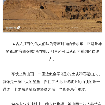
▲古入江寺的僧人们认为寺庙对面的卡尔东，正是象雄
的都城“穹隆银城”所在地，那里还可以从西面看到冈仁波
齐。
车快上到山顶，一座近似金字塔形的土块和石砌山头，
就像是一座巨大的堡垒，挡住了从北面缓坡上到山顶的唯一
通道，卡尔东遗址就在堡垒之后，当真是易守难攻。
站在卡尔东遗址上，往东处眺望，神山冈仁波齐赫然在