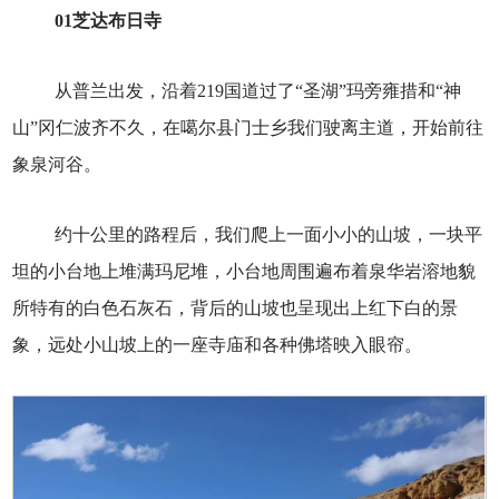
01
芝达布日寺
从普兰出发，沿着219国道过了“圣湖”玛旁雍措和“神
山”冈仁波齐不久，在噶尔县门士乡我们驶离主道，开始前往
象泉河谷。
约十公里的路程后，我们爬上一面小小的山坡，一块平
坦的小台地上堆满玛尼堆，小台地周围遍布着泉华岩溶地貌
所特有的白色石灰石，背后的山坡也呈现出上红下白的景
象，远处小山坡上的一座寺庙和各种佛塔映入眼帘。