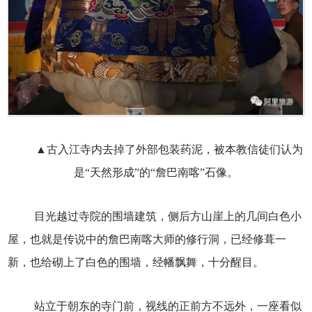
▲古入江寺内去掉了外部包装药泥，被本教信徒们认为
是“天然形成”的“詹巴南喀”石像。
目光越过寺院的围墙建筑，侧后方山崖上的几间白色小
屋，也就是传说中的詹巴南喀大师的修行洞，已经修葺一
新，也给砌上了白色的围墙，经幡飘舞，十分醒目。
站立于朝东的寺门前，视线的正前方不远外，一座看似