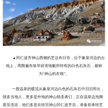
▲冈仁波齐神山西侧的芝达布日寺，位于象泉河边的台
地上，周围遍布泉华岩溶地貌所特有的白色石灰石，被称
为“神山的衣领”。
一股温泉的暖流从象泉河边白色的石灰石中汩汩而出，
很多当地人，更多是外地的神山朝圣者们，正在温泉边泡脚
甚至洗浴，他们多是在转完神山冈仁波齐后，准备前来转芝