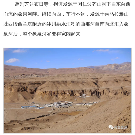
离别芝达布日寺，拐进发源于冈仁波齐山脚下自东向西
而流的象泉河畔。继续向西，车行不远，发源于喜马拉雅山
脉西段西兰塔附近的冰川融水汇积的曲那河自南向北汇入象
泉河后，整个象泉河谷变得宽阔起来。