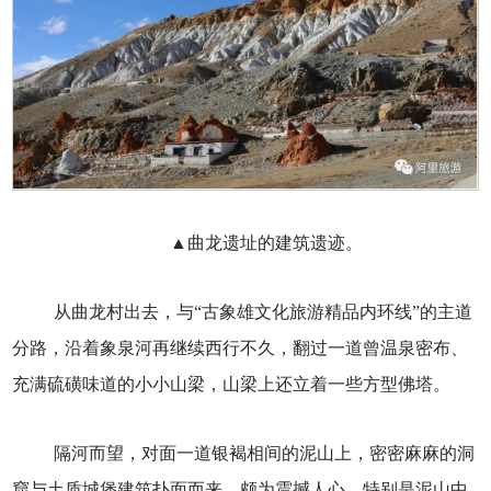
▲曲龙遗址的建筑遗迹。
从曲龙村出去，与“古象雄文化旅游精品内环线”的主道
分路，沿着象泉河再继续西行不久，翻过一道曾温泉密布、
充满硫磺味道的小小山梁，山梁上还立着一些方型佛塔。
隔河而望，对面一道银褐相间的泥山上，密密麻麻的洞
窟与土质城堡建筑扑面而来，颇为震撼人心。特别是泥山中