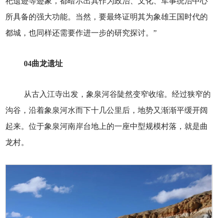
祀遗迹等迹象，都暗示出其作为政治、文化、军事统治中心
所具备的强大功能。当然，要最终证明其为象雄王国时代的
都城，也同样还需要作进一步的研究探讨。”
04
曲龙遗址
从古入江寺出发，象泉河谷陡然变窄收缩。经过狭窄的
沟谷，沿着象泉河水而下十几公里后，地势又渐渐平缓开阔
起来。位于象泉河南岸台地上的一座中型规模村落，就是曲
龙村。