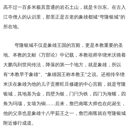
高不过一百多米极其普通的岩石土山，就是卡尔东。在古入
江寺僧人的认识里，那里正是古老的象雄都城“穹隆银城”的
所在地。
穹隆银城不仅是象雄王国的宫殿，更是本教重要的圣
地。本教的文献《万部论》中记载，本教祖师辛绕米沃骑着
大鹏鸟到世间传法，降落的第一个地方，就是象雄，所以
有“本教早于象雄”、“象雄国王称本教王”之说。还相传辛绕
米沃在象雄为他的儿子贡擦旺旦修建的中心宫殿，就是穹隆
银城，其地基为金，四壁为银，门闩为铁，四门为海螺，四
角为玛瑙，女墙为铜……后来，詹巴南喀大师也在此诞生，
他的父亲也是象雄十八甲茹王之一，詹巴南喀就在穹隆银城
附近修行成道。