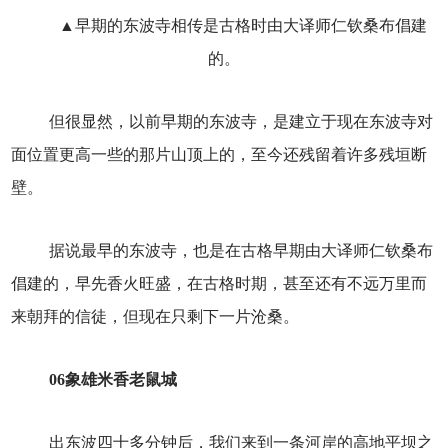
▲早期的东波寺相传是古格时由大译师仁钦桑布倡建
的。
但很显然，以前早期的东波寺，是建立于现在东波寺对
面位置更高一些的那片山顶上的，至今还残留着许多残垣断
壁。
据说最早的东波寺，也是在古格早期由大译师仁钦桑布
倡建的，早先香火旺盛，在古格时期，甚至还有不远万里而
来朝拜的信徒，但现在只剩下一片沧桑。
06
象雄米香老鼠城
出东波四十多分钟后，我们来到一条河岸的高地平坝之