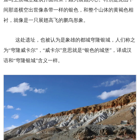
间那道横空出世像条带一样的银色，和整个山体的黄褐色相
衬，就像是一只展翅高飞的鹏鸟形象。
这处遗址，也被认为是象雄的都城穹隆银城，人们称之
为“穹隆威卡尔”，“威卡尔”意思就是“银色的城堡”，译成汉
语和“穹隆银城”含义一样。