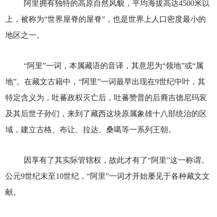
阿里拥有独特的高原自然风貌，平均海拔高达4500米以
上，被称为“世界屋脊的屋脊”，也是世界上人口密度最小的
地区之一。
“阿里”一词，本属藏语的音译，其意思为“领地”或“属
地”。在藏文古籍中，“阿里”一词最早出现在9世纪中叶，其
特定含义为，吐蕃政权灭亡后，吐蕃赞普的后裔吉德尼玛衮
及其后世子孙们，来到了藏西这块原属象雄十八部统治的区
域，建立古格、布让、拉达、桑噶等一系列王朝。
因享有了其实际管辖权，故此才有了“阿里”这一称谓。
公元9世纪末至10世纪，“阿里”一词才开始屡见于各种藏文文
献。