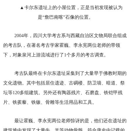
▲卡尔东遗址上的小屋位置，正是当初发现被认为
是“詹巴南喀”石像的位置。
2004年，四川大学考古系与西藏自治区文物局联合组成
的考古队，在著名考古学家霍巍、李永宪两位老师的带领
下，对象泉河上游流域进行了1个多月的考古调查。
考古队最终在卡尔东遗址采集到了大量早于佛教时期的
文化遗物。其中包括居住遗迹、古碉楼、防卫墙、暗道、祭
坛等120多组建筑。另外还有陶器残片、石磨盘、铁铠甲残
片、铁蒺藜、铁镞、骨雕等生活用品和工具。
最让霍巍、李永宪两位老师惊讶的是，他们还在遗址的
建筑堆中发现了大量牛、羊等动物骨骸，符合唐史中记载的