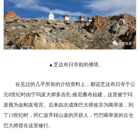
▲芝达布日寺前的佛塔。
在见过的几乎所有的介绍资料上，都说芝达布日寺于公
元8世纪时由宁玛派大师多吉扎·曲尼桑布始建，这里被宁玛
派视为金刚亥母宫。后来由次成珠巴大师改宗为噶举派，到
了13世纪时，冈仁波齐转山道的开辟人，竹巴噶举派的古仓
巴大师曾在这里修行。