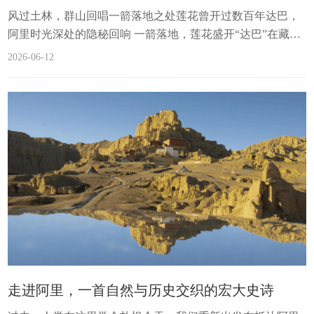
风过土林，群山回唱一箭落地之处莲花曾开过数百年达巴，
阿里时光深处的隐秘回响 一箭落地，莲花盛开“达巴”在藏语
中意为 “箭头落地之处” 。相传，古格时期的“达巴王”达巴曲
2026-06-12
杰在选择修建城堡地址的时候，引弓搭箭，一箭飞出，落地
之处生出了莲花，呈现了吉祥瑞相，从而选定了此处修建王
城。从此，这片被层层土林环抱的土地，便承载起了绵延数
个世纪的传奇。王城威严，洞窟密布达巴古堡是古格时期的
重要军事关隘，今天在遗址中采集到的铠甲、...
走进阿里，一首自然与历史交织的宏大史诗