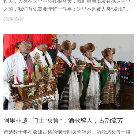
过去，人类在这里学会扎根今天，我们重新出发在抵达阿里
之前，我们首先需要理解一件事：这里不是被人类“发现”的
秘境而是被人类反复验证的生活现场从土林的洞穴，到依山
2026-05-20
而建的古格宫殿每一次定居都不是偶然让我们回到时间的上
游看看阿里高原的第一块基石是如何落下的过去｜人类与高
原共生的起点在漫长的时间尺度上，这片土地的意义，早已
被写入人类历史之中。距今五千到三千年之间的梅龙达普洞
穴遗址，是青藏高原腹地发现的首个史前人类洞穴遗址。...
阿里非遗 | 门士“央鲁”：酒歌醉人，古韵流芳
跨越数千年在象雄古格的烟云间央鲁轻起，酒歌悠长每一段