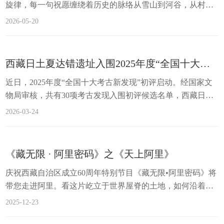
旋律，每一句祝愿缠绕着历史的脉络从雪山到河谷，从村庄
到帐房渗透进阿里每个角落成为这片高原最动人的回响让我
2026-05-20
们一起共赴一场穿越千年的听觉盛宴PART.01非遗何谓“门士
央鲁”？门士，作为象雄文化的中心地带拥有极为深厚的文化
背景与历史底蕴宛如历史长河中一颗熠熠生辉的明珠央鲁是
西藏日土夏达错遗址入围2025年度“全国十大考古新发现”初评
在各类仪式庆典的“央孜”敬酒环节所演唱的酒歌类歌曲门
近日，2025年度“全国十大考古新发现”初评启动。经国家文
士“央鲁”歌传唱度极高在该地区新年、...
物局审核，共有30项考古发现入围初评候选名单，西藏日土
夏达错遗址位列其中。初评结果将于近期产生，最终将有20
2026-03-24
项进入终评。夏达错遗址位于阿里地区日土县西部，海拔约
4368米，是一处高原淡水湖遗址。1992年，西藏文物普查时
由霍巍、李永宪等人发现并报道，因采集物中包括“手斧”而
《藏无限 · 阿里密码》之《天上阿里》
备受关注。2019年，四川大学考古队在调查中新发现一处具
庆祝西藏自治区成立60周年特别节目《藏无限•阿里密码》将
有原生堆积的地点。经国家文物局批准，...
带您走进阿里。看这片屹立于世界屋脊的土地，如何沿着先
遣连开拓的道路，以昂扬姿态续写六十载发展变迁的新篇
2025-12-23
章！