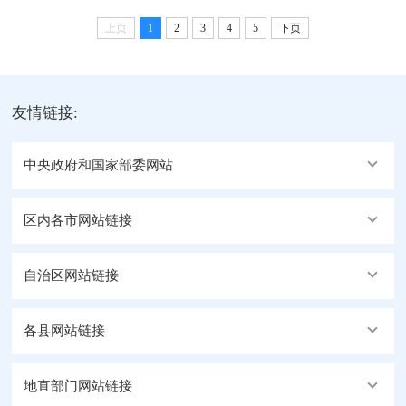
文明建设成效显著。2023年，阿里地区总投资1.09亿余元，
修复治理草原生态面积31万亩，加大野生动植物保护、自然
上页
1
2
3
4
5
下页
保护地巡护、原生植被保护及湿地保护力度，一系列举措落
地实施，生态环境持续向好。9月30...
友情链接:
中央政府和国家部委网站
区内各市网站链接
自治区网站链接
各县网站链接
地直部门网站链接