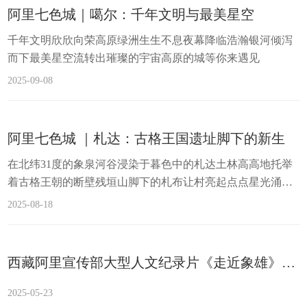
如火如荼举办。而他在这个偏远的角落，开始了长达38年的
阿里七色城｜噶尔：千年文明与最美星空
守窟生涯。他守护的石窟，直到1992年才被文物普查队发
千年文明欣欣向荣高原绿洲生生不息夜幕降临浩瀚银河倾泻
现，2013年被国务院公布为第七批全国重点文物保护单
而下最美星空流转出璀璨的宇宙高原的城等你来遇见
位。...
2025-09-08
阿里七色城 ｜札达：古格王国遗址脚下的新生
在北纬31度的象泉河谷浸染于暮色中的札达土林高高地托举
着古格王朝的断壁残垣山脚下的札布让村亮起点点星光涌动
着人间的烟火气息高原的城等你来遇见
2025-08-18
西藏阿里宣传部大型人文纪录片《走近象雄》（上）重磅推出
2025-05-23