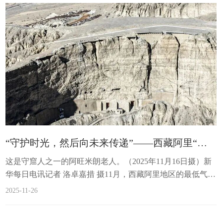
“守护时光，然后向未来传递”——西藏阿里“皮央和东嘎遗址”的石窟守护人
这是守窟人之一的阿旺米朗老人。（2025年11月16日摄）新
华每日电讯记者 洛卓嘉措 摄11月，西藏阿里地区的最低气温
已降至零下10摄氏度。82岁的阿旺米朗坐在阳光房里，目光
2025-11-26
投向远处山崖上的东嘎石窟，思绪飞回到1987年的秋天。那
一年，世界人口突破50亿，华为在深圳创立，第六届全运会