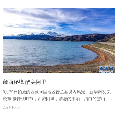
藏西秘境 醉美阿里
9月30日拍摄的西藏阿里地区普兰县境内风光。新华网发 刘
晓东 摄仲秋时节，西藏阿里，清澈的湖泊、洁白的雪山、悠
闲觅食的野生动物构成一副和谐的秋日画卷，美不胜收。近
2024-10-07
年来，阿里地区坚定不移走生态优先、绿色发展之路，生态