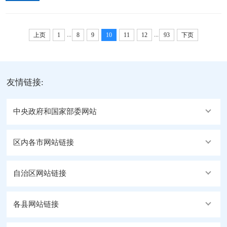
治理，近日，阿里中院审判监督庭组织在岗全体干警
播，全面排查本地网络主播销售化妆品的各类经营主
召开以案促改典型案例专题学习会，通过“案例分析
体。检查重点围绕索证索票完整性、...
...
...
+研讨交流”模式，推动警示教育走深走实。会上学习
上页
1
8
9
10
11
12
93
下页
了习近平总书记在中共中央政治局常务委员会会议上
的讲话精神，以及《法院系统典型案例汇编》，并围
绕精选典型案例交流发言，踊跃探讨。一要聚焦案例
友情链接:
分析，精准“把脉问诊”。紧扣审判监督庭案件质量评
查、...
中央政府和国家部委网站
区内各市网站链接
自治区网站链接
各县网站链接