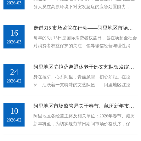
2026-03
务人员在高原环境下对突发急症的应急处置能力，确
析当前面临的形势与挑战，研究谋划“十五五”工作思
保广大游客和群众的生命安全，我院于2026年3月11日
路，安排部署2026年重点任务。阿里地区生态环境局
至12日组织开展了为期两天的“旅游旺季医疗保障工作
党组副书记、局长李小兵作工作报告。...
走进315 市场监管在行动——阿里地区市场监管系统坚守一线守护消费安全
实操培训”。本次培训紧扣旅游旺季可能面临的高原
16
每年的3月15日是国际消费者权益日，旨在唤起全社会
病、创伤、低温等急救需求，围绕多学科协作与实战
2026-03
对消费者权益保护的关注，倡导诚信经营与理性消
技能提升，融入医德医风与党性教育，旨在提升医务
费。针对今年“3.15”，阿里地区市场监管系统紧紧围
人员对高原脑血管急症、心血管急症、严重创伤、低
绕“走进3·15，市场监管在行动”主题，精心统筹、周
温症等常见急症的识别与处置能力，...
阿里地区驻拉萨离退休老干部文艺队银发绽芳华
密部署、上下联动，采取“执法检查、集中宣传、媒体
24
身在拉萨、心系阿里，青丝虽雪、初心如炬。在拉
普法”等多元化举措，着力筑牢消费安全防线，优化公
2026-02
萨，活跃着一支特殊的文艺队伍——阿里地区驻拉萨
平有序的市场消费环境。聚焦食品药品、产品质量、
离退休老干部文艺队。队员们都是从阿里高原光荣退
特种设备、知识产权、计量监管五大重点领域，执法
休的老领导、老党员、老干部，他们把最美好的年华
人员深入商超、农贸市场、餐饮、...
阿里地区市场监管局关于春节、藏历新年市场价格行为提醒告诫书
奉献给了雪域边关。这支文艺队伍已经成立了20余
10
阿里地区各经营主体及相关单位：2026年春节、藏历
年，平均年龄超六十岁，最高年龄超七旬。他们曾在
2026-02
新年将至，为切实规范节日期间市场价格秩序，保障
各自岗位上耕耘奉献，如今卸下职务，却不忘初心，
重要民生商品和服务价格稳定，维护消费者合法权
因热爱相聚、以文艺传情，把对党的感恩、对新时代
益，营造欢乐祥和的节日消费环境，依据《中华人民
的赞美、对阿里的思念，都化作一段段旋律、...