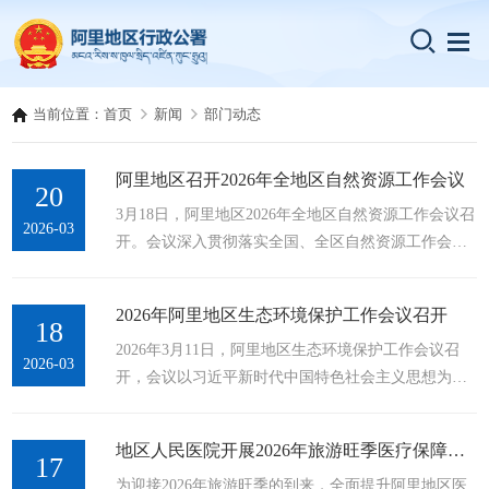
当前位置：
首页
新闻
部门动态
阿里地区召开2026年全地区自然资源工作会议
20
3月18日，阿里地区2026年全地区自然资源工作会议召
2026-03
开。会议深入贯彻落实全国、全区自然资源工作会议
精神及自治区党委、地委系列部署，全面总结“十四
五”及2025年工作，分析当前形势，系统谋划“十五
2026年阿里地区生态环境保护工作会议召开
五”时期发展思路，安排部署2026年重点任务。行署副
18
2026年3月11日，阿里地区生态环境保护工作会议召
专员普布扎西作出批示。地区自然资源局党组书记、
2026-03
开，会议以习近平新时代中国特色社会主义思想为指
副局长扎西瓦主持会议，党组副书记、局长钟茂波作
导，深入贯彻党的二十大和二十届历次全会及自治区
工作报告。会议指出，“十四五”以来，全地区自然资
党委、地委经济工作会议精神，全面落实全国、全区
源系统深入践行“八全”工作思路，...
地区人民医院开展2026年旅游旺季医疗保障工作实操培训
生态环境保护工作会议部署要求，系统总结2025年
17
为迎接2026年旅游旺季的到来，全面提升阿里地区医
及“十四五”时期地区生态环境保护工作成效，深入分