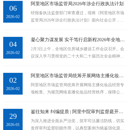
阿里地区市场监管局2026年涉企行政执法计划
共和国价格法》《明码标价和禁止价格欺诈规定》
06
经报备执法监督部门审查通过，现将《阿里地区市场
《价格违法行为行政处罚规定》《中华人民共和国反
2026-02
监管局2026年涉企行政执法计划》面向社会公开，主
不正当竞争法》等法律法规，现就规范节日期间商品
动接受社会监督。
和服务价格行为提醒告诫如下：一、严格落实明码标
价，杜绝隐性收费。各类经营主体销售商品、...
凝心聚力谋发展 实干笃行启新程2026年全地区住房城乡建设工作会议召开
04
2月3日上午，全地区住房城乡建设工作会议召开。会
2026-02
议深入学习贯彻党的二十大和二十届历次全会精神，
学习贯彻中央、区党委和地委经济工作会议精神，全
面贯彻中央城市工作会议和习近平总书记关于城市工
阿里地区市场监管局统筹开展网络主播化妆品经营专项检查
作重要论述，落实全国、全区住房城乡建设工作会议
02
阿里地区市场监管局统筹开展网络主播化妆品经营专
部署要求，会议全面总结2025年工作成效及“十四
2026-02
项检查。为规范网络直播化妆品经营秩序，保障公众
五”时期全地区住房城乡建设事业发展成就，分析当前
用妆安全，近期，我局立足辖区实际，统筹组织各县
面临的形势和问题，安排部署2026年重点工作任务，
区开展网络主播化妆品经营专项检查行动。行动以“线
为“十五五”时期住建事业开好局、起好步筑牢坚实基
鉴往知来 纠编提质 | 阿里中院审判监督庭开展以案促改专题学习
上监测+线下核查+普法引导”三措并举为发力点，推
29
础。...
为深入推进全面从严治党，筑牢司法廉洁防线，切实
动“美丽经济”在规范轨道上健康发展。此次行动建立
2026-01
发挥审判监督职能作用，以典型案例为镜鉴强化源头
地县联动监管机制，聚焦个体主播及MCN机构旗下主