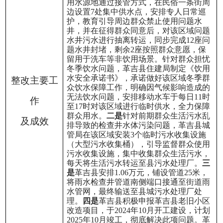
用水源地通过接管方式，在民俗一条街周
边设置
7
处集中供水点，安排专人日常巡
护，教育引导周边群众禁止使用问题水
井，并在征得群众同意后，对该区域问题
水井污水进行抽离转运，同步完成
12
座问
题水井封堵，剩余
2
座按照群众意愿，保
留用于洗车等非饮用场景。针对群众担忧
冬季
饮水问题，革吉县住建局制定《饮用
水安全承诺书》，承诺做好该区域冬季群
整改主要工
众饮水保障工作，明确因气候影响造成的
无法饮水问题，
安排
移动水车于每日
11时
作
至17
时对该区域进行临时供水，全力保障
群众用水。
二是
针对前期群众生活污水乱
及成效
排导致的检查井水体污染问题，革吉县城
管局在该区域安装
3
个临时污水收集设施
（大型污水收集桶），引导监督群众使用
污水收集设施，集中收集群众生活污水，
每天将生活污水转运至县污水处理厂。
三
是
革吉县安排
1.06
万元，铺设管道
25
米，
将雨水检查井管道南侧端口接通至街道雨
水管网，最终输送至县城污水处理厂处
理。
四是
革吉县积极申报革吉县老旧小区
改造项目，于
2024年10月开工建设，计划
2025年10月
竣工，彻底解决此项问题。革