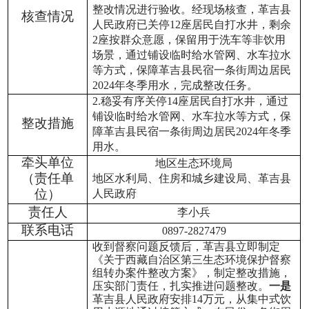
整改情况进行验收。经现场核查，
革吉县
核查情况
人民政府已关停
12座居民自打水井，剩余
2
座按群众意愿，保留用于洗车等非饮用
场景，通过铺设临时给水管网、水车拉水
等方式，保障革吉县民宿一条街周边居民
2024
年冬季用水，
完成整改任务。
2.稳妥有序关停14座居民自打水井，通过
铺设临时给水管网、水车拉水等方式，保
整改措施
障革吉县民宿一条街周边居民2024
年冬季
用水。
牵头单位
地区生态环境局
（责任单
地区
水利局、住房
和
城乡建设局、
革吉县
位）
人民
政府
责任人
李小兵
联系电话
0897-2827479
收到督察问题反馈后，
革吉县立即制定
《关于西藏自治区第三生态环境保护督察
组转办案件整改方案》，制定整改措施，
压实部门责任，扎实推进问题整改。
一是
革吉县人民政府安排
14
万元，从集中式饮