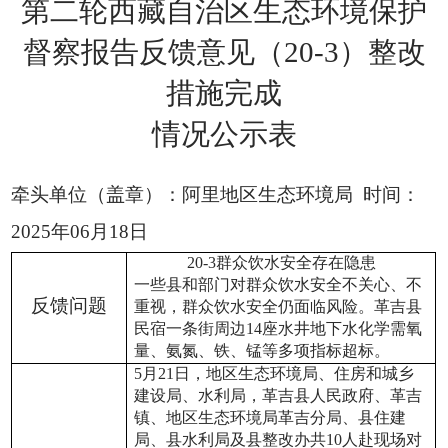
第二轮西藏自治区生态环境保护
督察报告反馈意见（20-3）整改
措施完成
情况公示表
牵头单位（盖章）：阿里地区生态环境局
时间：
202
5
年06月18日
20-
3
群众饮水安全存在隐患
一些县和部门对群众饮水安全不关心、不
反馈问题
重视，群众饮水安全仍面临风险。
革吉县
民宿一条街周边
14
座水井地下水化学需氧
量、氨氮、铁、锰等多项指标超标。
5月21日
，
地区生态环境局、
住房和城乡
建设局、
水利局
，革吉
县人民政府、
革吉
镇、
地区生态环境
局革吉
分局、
县住建
局、
县水利局及县整改办共
10
人赴现场
对