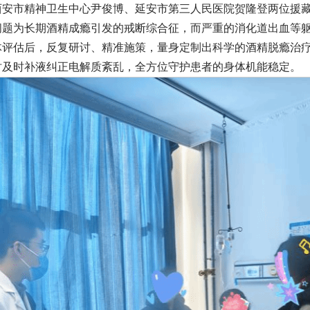
西安市精神卫生中心尹俊博、延安市第三人民医院贺隆登两位援
问题为长期酒精成瘾引发的戒断综合征，而严重的消化道出血等
体评估后，反复研讨、精准施策，量身定制出科学的酒精脱瘾治
时及时补液纠正电解质紊乱，全方位守护患者的身体机能稳定。