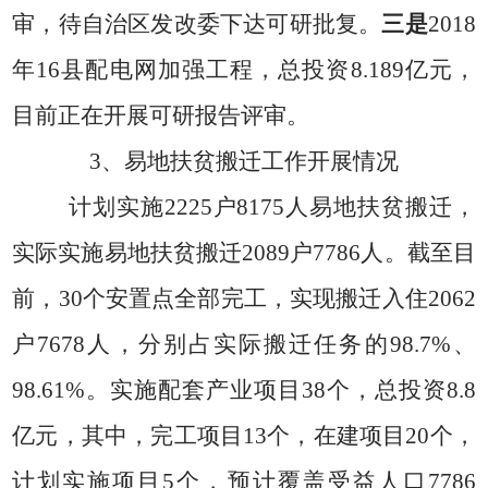
审，待自治区发改委下达可研批复。
三是
2018
年
16
县配电网加强工程
，
总投资
8.189
亿元，
目前正在开展可研报告评审
。
3
、
易地扶贫搬迁工作开展情况
计划实施
2225
户
8175
人易地扶贫搬迁
，
实际实施易地扶贫搬迁
2089
户
7786
人。截至目
前，
30
个
安置点全部完工，实现搬迁入住
2062
户
7678
人，分别占实际搬迁任务的
98.7%
、
98.61%
。
实施
配套产业项目
38
个，总投资
8.8
亿元，其中，完工项目
13
个，在建项目
20
个，
计划实施项目
5
个，预计覆盖受益人口
7786