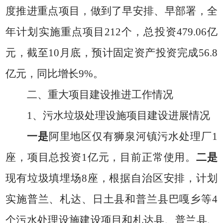
度推进重点项目，做到了早安排、早部署，全
年计划实施重点项目
212
个，总投资
479.06
亿
元，截至
10
月底，预计固定资产投资完成
56.8
亿元，同比增长
9%
。
二、
重大项目建设推进工作情况
1
、污水垃圾处理设施项目建设进展情况
一是
阿里地区仅有狮泉河镇污水处理厂
1
座，项目总投资
1
亿元，目前正常使用。
二是
现有垃圾填埋场
8
座，根据自治区安排，计划
实施普兰、札达、日土县和普兰县巴嘎乡等
4
个污水处理设施建设项目和札达县、普兰县、