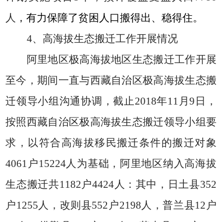
人
，有力保障了贫困人口搬得出、稳得住。
4、
高海拔生态搬迁工作开展情况
阿里地区极高海拔地区生态搬迁工作开展
至今，期间一直与西藏自治区极高海拔生态搬
迁领导小组沟通协调，截止
2018
年
11
月
9
日，
按照
西藏自治区极高海拔生态搬迁领导小组要
求，以
符合高海拔移民搬迁条件的搬迁对象
4061
户
15224
人
为基础，
阿里地区纳入高海拔
生态搬迁共
1182
户
4424
人：其中，日土县
352
户
1255
人，改则县
552
户
2198
人，普兰县
12
户