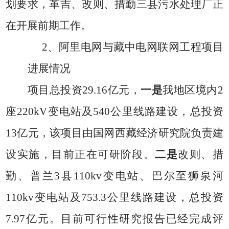
划要求，
革吉、改则、措勤三县污水处理厂正
在开展前期工作。
2
、
阿里电网与藏中电网联网工程项目
进展情况
项目总投资
29.16
亿元，
一是
我地区
境内
2
座
220kV
变电站
及
540
公里线路
建设
，总投资
13
亿
元，该项目
由国网西藏经济研究院负责建
设
实施，目前正在可研阶段。
二是
改则、措
勤、普兰
3
县
110kv
变电站、巴尔至狮泉河
110kv
变电站及
753.3
公里线路建设，总投资
7.97
亿元。目前可行性研究报告已经完成评