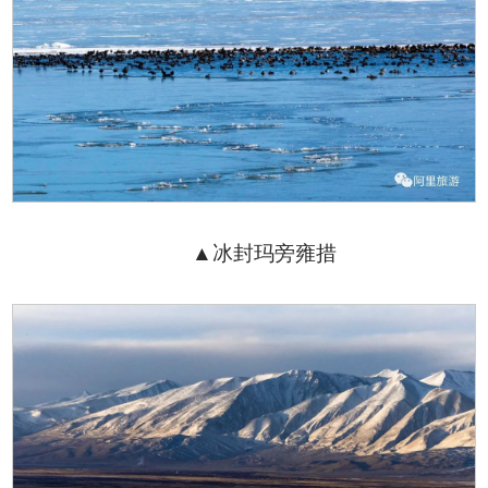
▲冰封玛旁雍措