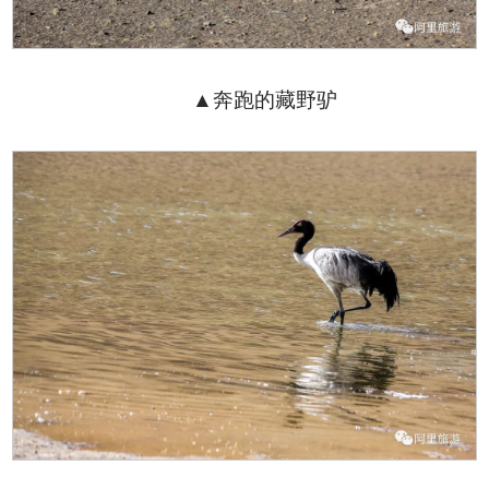
▲奔跑的藏野驴