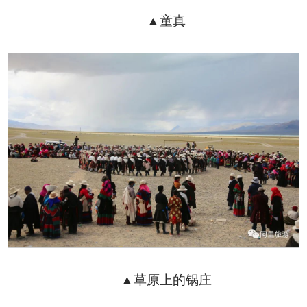
▲童真
▲草原上的锅庄