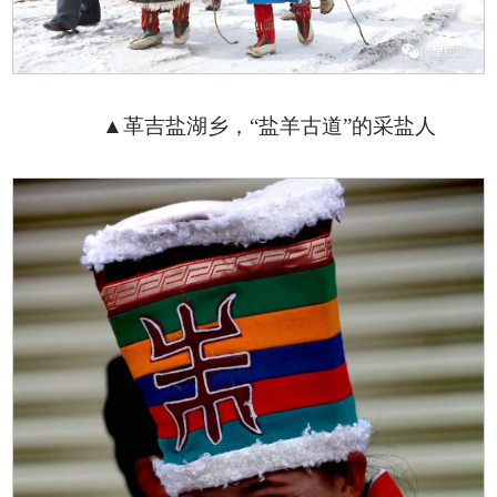
▲革吉盐湖乡，“盐羊古道”的采盐人