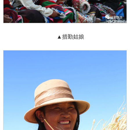
▲措勤姑娘