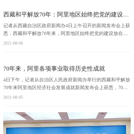
感、幸福感、安全感。和平解放70年来，阿里一代一代交通
人用“生命和汗水”践行初心使命，使阿里地区的交通实现了
西藏和平解放70年：阿里地区始终把党的建设放在突出位置，不断夯实党的政治基础和思想根基
从曾经的“无路可走”到现在的“万路恒通”，从曾经的“坐车全
记者从西藏自治区政府新闻办4日上午召开的新闻发布会上获
身泥”到现在的“行车半月不...
悉，西藏和平解放70年来，阿里地区始终把党的建设放在突
出位置，不断夯实党的政治基础和思想根基。特别是党的十
2021-08-06
八大以来，深入开展“藏西先锋·红色阿里”党建品牌创建，不
断夯实党的政治基础和思想根基，推动党建工作开创新局
面、迈向新高度、实现新突破。​‍阿里地委副书记、行署常务
70年来，阿里各项事业取得历史性成就
副专员张小平发布会上介绍，阿里地区深入挖掘红色资源，
​4日下午，记者从自治区人民政府新闻办举行的西藏和平解放
依托先遣连纪念馆等9大红色教...
70年来阿里地区经济社会发展成就新闻发布会上获悉，70年
来，特别是党的十八大以来，阿里地区经济社会实现了一次
2021-08-05
又一次跨越，各项事业取得了历史性成就。2020年，地区生
产总值完成68.6亿元，是1965年的873倍；农村居民人均可支
配收入达到13892元，是1965年的154倍；城镇居民人均可支
配收入达到43988元，是1965年的116倍。据统计，2020年，