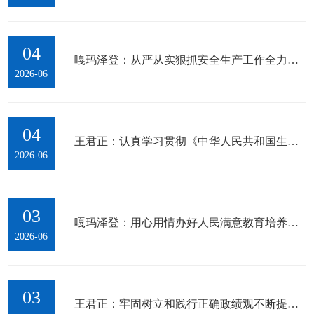
04
嘎玛泽登：从严从实狠抓安全生产工作全力保障人民群众生命财产安全和社...
2026-06
04
王君正：认真学习贯彻《中华人民共和国生态环境法典》 强化法治意识提升...
2026-06
03
嘎玛泽登：用心用情办好人民满意教育培养更多担当民族复兴大任的时代新人
2026-06
03
王君正：牢固树立和践行正确政绩观不断提升综合素质恪尽职守做好工作努...