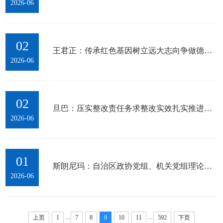
2026-06
02
王君正：传承红色基因树立远大志向争做德智体美劳全面发展的社会主义建...
2026-06
02
旦巴：压实整改责任务求整改实效扎实推进中央生态环境保护督察边督边改工作
2026-06
01
斯朗尼玛：自治区政协党组、机关党组理论学习中心组学习会召开
2026-06
...
...
上页
1
7
8
9
10
11
592
下页