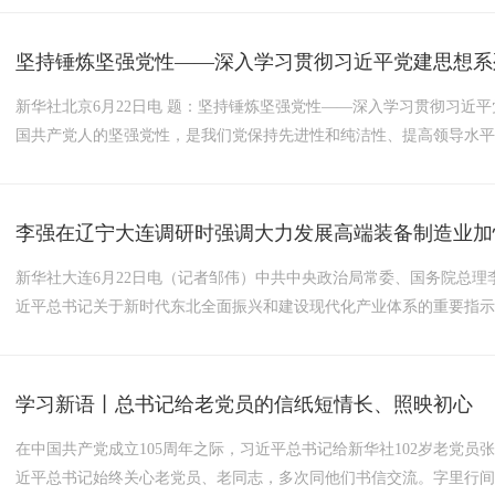
前，在习近平主席同敦布亚总统的战略引领下，中几关系持续深化发展。.
坚持锤炼坚强党性——深入学习贯彻习近平党建思想系
新华社北京6月22日电 题：坚持锤炼坚强党性——深入学习贯彻习近
国共产党人的坚强党性，是我们党保持先进性和纯洁性、提高领导水平和执
李强在辽宁大连调研时强调大力发展高端装备制造业加
新华社大连6月22日电（记者邹伟）中共中央政治局常委、国务院总理
近平总书记关于新时代东北全面振兴和建设现代化产业体系的重要指示精
学习新语丨总书记给老党员的信纸短情长、照映初心
在中国共产党成立105周年之际，习近平总书记给新华社102岁老党
近平总书记始终关心老党员、老同志，多次同他们书信交流。字里行间，