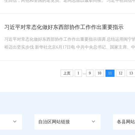
生回信，向他和全国的老党员、老同志致以诚挚问候。 习近平在回信中说
习近平对常态化做好东西部协作工作作出重要指示
习近平对常态化做好东西部协作工作作出重要指示强调 总结运用闽宁协
裕迈出坚实步伐 新华社北京6月17日电 中共中央总书记、国家主席
指示指出，...
...
上页
1
9
10
11
12
13
自治区网站链接
各县网站