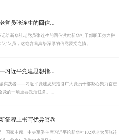
党员张连生的回信...
总书记给新华社老党员张连生的回信激励新华社干部职工努力拼
队’队员，这饱含着真挚深厚的信党爱党之情。...
习近平党建思想指...
忠诚实践者——习近平党建思想指引广大党员干部凝心聚力奋进
党的一项重要政治任务。...
新征程上书写优异答卷
书记、国家主席、中央军委主席习近平给新华社102岁老党员张连