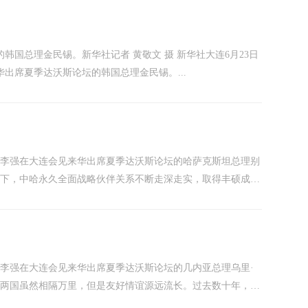
国总理金民锡。新华社记者 黄敬文 摄 新华社大连6月23日
出席夏季达沃斯论坛的韩国总理金民锡。...
总理李强在大连会见来华出席夏季达沃斯论坛的哈萨克斯坦总理别
领下，中哈永久全面战略伙伴关系不断走深走实，取得丰硕成
交织，不稳定不确定因素明显增多。中哈作为彼此可信赖、可倚
总理李强在大连会见来华出席夏季达沃斯论坛的几内亚总理乌里·
，两国虽然相隔万里，但是友好情谊源远流长。过去数十年，无
路上，中几始终风雨同舟、守望相助，取得一系列合作成果。当