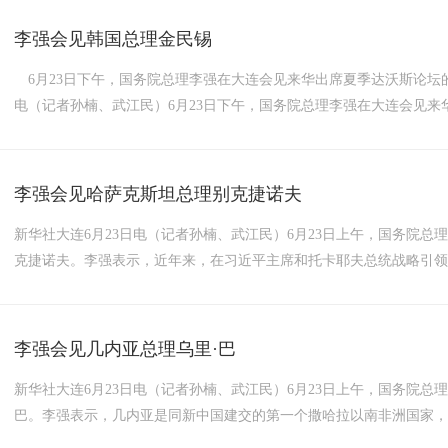
李强会见韩国总理金民锡
6月23日下午，国务院总理李强在大连会见来华出席夏季达沃斯论坛的韩
电（记者孙楠、武江民）6月23日下午，国务院总理李强在大连会见来华
李强会见哈萨克斯坦总理别克捷诺夫
新华社大连6月23日电（记者孙楠、武江民）6月23日上午，国务院
克捷诺夫。李强表示，近年来，在习近平主席和托卡耶夫总统战略引
果，堪称邻国之间和衷共济、互利共赢的典范。当前，国际形势变乱
重的好伙伴，应当更加紧密沟通协作。中方愿同哈方一道继续努力，...
李强会见几内亚总理乌里·巴
新华社大连6月23日电（记者孙楠、武江民）6月23日上午，国务院
巴。李强表示，几内亚是同新中国建交的第一个撒哈拉以南非洲国家
论是在捍卫国家主权和独立的斗争中，还是在推动经济社会发展的道