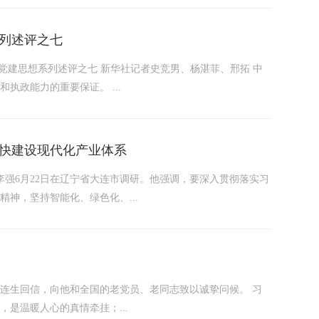
..
列述评之七
平党建思想系列述评之七 新华社记者史竞男、杨湛菲、邢拓 中
政能力的重要保证。 ...
快建设现代化产业体系
李强6月22日在辽宁省大连市调研。他强调，要深入贯彻落实习
神，坚持智能化、绿色化、...
员张连生回信，向他和全国的老党员、老同志致以诚挚问候。 习
是温暖人心的真情牵挂；...