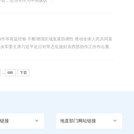
，您当年作为中央纵队“...
作等有益经验 不断增强区域发展协调性 推动全体人民共同富
、中央军委主席习近平近日对常态化做好东西部协作工作作出重要
...
680
下页
链接
地直部门网站链接