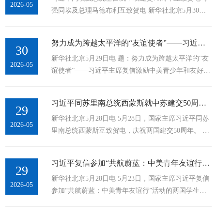
2026-05
强同埃及总理马德布利互致贺电 新华社北京5月30日
电 5月30日，国家主席习近平同埃及总统塞西互致贺
电，庆祝两国建交70周年。 习近平指出，埃及是最早
努力成为跨越太平洋的“友谊使者”——习近平主席复信激励中美青少年和...
同新中国建交的阿拉伯和非洲国家。...
30
新华社北京5月29日电 题：努力成为跨越太平洋的“友
2026-05
谊使者”——习近平主席复信激励中美青少年和友好人
士为两国关系稳定健康可持续发展贡献力量 新华社记
者孙楠、魏梦佳、乔继红 “很高兴得知两国学生搭
习近平同苏里南总统西蒙斯就中苏建交50周年互致贺电
乘‘中美青年友谊号’...
29
新华社北京5月28日电 5月28日，国家主席习近平同苏
2026-05
里南总统西蒙斯互致贺电，庆祝两国建交50周年。 习
近平指出，中苏友谊源远流长、历久弥坚。半个世纪
以来，双方始终相互尊重、平等相待，在涉及彼此核
习近平复信参加“共航蔚蓝：中美青年友谊行”活动的两国学生
心利益和重大关切问题上坚定相互支持，...
29
新华社北京5月28日电 5月23日，国家主席习近平复信
2026-05
参加“共航蔚蓝：中美青年友谊行”活动的两国学生。
习近平表示，很高兴得知两国学生搭乘“中美青年友谊
号”，共同经历了难忘的友谊之旅。中美友好的故事由