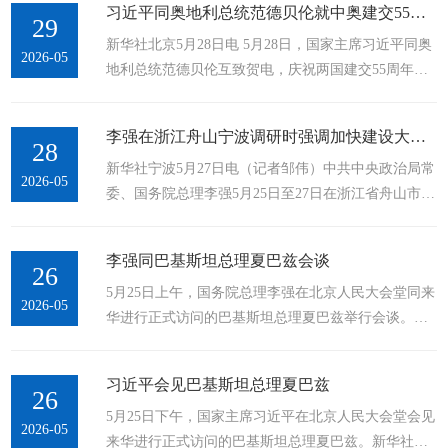
习近平同奥地利总统范德贝伦就中奥建交55周年互致贺电
人民书写，...
29
新华社北京5月28日电 5月28日，国家主席习近平同奥
2026-05
地利总统范德贝伦互致贺电，庆祝两国建交55周年。
习近平指出，建交55年来，中奥关系栉风沐雨，保持
健康稳定发展。2018年，我同范德贝伦总统共同确立
李强在浙江舟山宁波调研时强调加快建设大宗商品资源配置枢纽为统筹发展...
中奥友好战略伙伴关系新定位，...
28
新华社宁波5月27日电（记者邹伟）中共中央政治局常
2026-05
委、国务院总理李强5月25日至27日在浙江省舟山市、
宁波市调研。他强调，要深入贯彻落实习近平总书记
关于构建大国储备体系的重要论述和指示精神，坚持
李强同巴基斯坦总理夏巴兹会谈
政府主导、社会共建、...
26
5月25日上午，国务院总理李强在北京人民大会堂同来
2026-05
华进行正式访问的巴基斯坦总理夏巴兹举行会谈。新
华社记者 黄敬文 摄 新华社北京5月25日电（记者马卓
言）5月25日上午，国务院总理李强在北京人民大会堂
习近平会见巴基斯坦总理夏巴兹
同来华进行正式访问巴基斯坦总理夏巴兹举行会
26
5月25日下午，国家主席习近平在北京人民大会堂会见
谈。...
2026-05
来华进行正式访问的巴基斯坦总理夏巴兹。新华社记