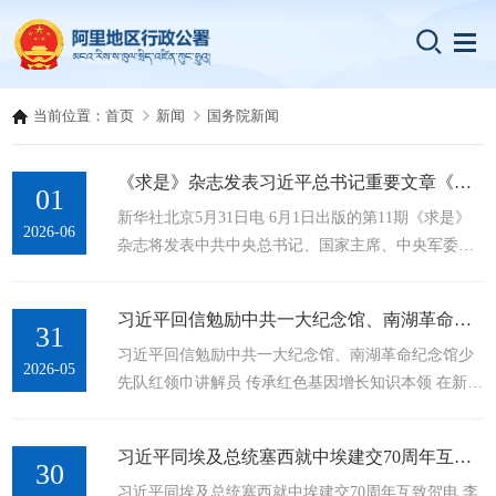
当前位置：
首页
新闻
国务院新闻
《求是》杂志发表习近平总书记重要文章《前瞻布局和发展未来产业》
01
新华社北京5月31日电 6月1日出版的第11期《求是》
2026-06
杂志将发表中共中央总书记、国家主席、中央军委主
席习近平的重要文章《前瞻布局和发展未来产业》。
文章强调，培育发展未来产业，对于我们抢占科技和
习近平回信勉励中共一大纪念馆、南湖革命纪念馆少先队红领巾讲解员
产业制高点、牢牢把握发展主动权，...
31
习近平回信勉励中共一大纪念馆、南湖革命纪念馆少
2026-05
先队红领巾讲解员 传承红色基因增长知识本领 在新征
程上跑好历史接力赛 祝全国小朋友们“六一”国际儿童
节快乐 新华社北京5月31日电 在“六一”国际儿童节即
习近平同埃及总统塞西就中埃建交70周年互致贺电
将到来之际，...
30
习近平同埃及总统塞西就中埃建交70周年互致贺电 李