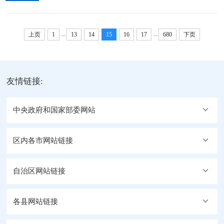
者 李响 摄 新华社北京5月25日电（记者杨依军）5月
25日下午，国家主席习近平在北京人民大会堂会见来
...
...
华进行正式访问的巴基斯坦总理夏巴兹。...
上页
1
13
14
15
16
17
680
下页
友情链接:
中央政府和国家部委网站
区内各市网站链接
自治区网站链接
各县网站链接