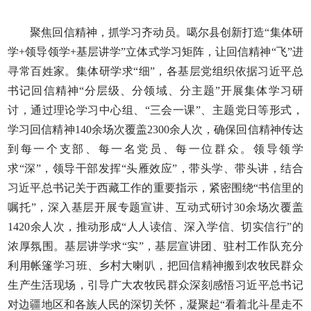
聚焦回信精神，抓学习齐动员。噶尔县创新打造“集体研
学+领导领学+基层讲学”立体式学习矩阵，让回信精神“飞”进
寻常百姓家。集体研学求“细”，各基层党组织依据习近平总
书记回信精神“分层级、分领域、分主题”开展集体学习研
讨，通过理论学习中心组、“三会一课”、主题党日等形式，
学习回信精神140余场次覆盖2300余人次，确保回信精神传达
到每一个支部、每一名党员、每一位群众。领导领学
求“深”，领导干部发挥“头雁效应”，带头学、带头讲，结合
习近平总书记关于西藏工作的重要指示，紧密围绕“书信里的
嘱托”，深入基层开展专题宣讲、互动式研讨30余场次覆盖
1420余人次，推动形成“人人读信、深入学信、切实信行”的
浓厚氛围。基层讲学求“实”，基层宣讲团、驻村工作队充分
利用帐篷学习班、乡村大喇叭，把回信精神搬到农牧民群众
生产生活现场，引导广大农牧民群众深刻感悟习近平总书记
对边疆地区和各族人民的深切关怀，凝聚起“看着北斗星走不