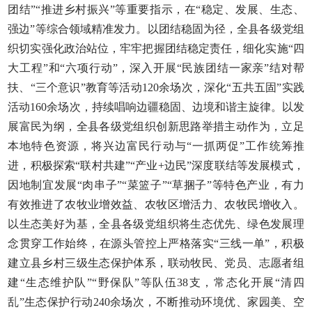
团结”“推进乡村振兴”等重要指示，在“稳定、发展、生态、
强边”等综合领域精准发力。以团结稳固为径，全县各级党组
织切实强化政治站位，牢牢把握团结稳定责任，细化实施“四
大工程”和“六项行动”，深入开展“民族团结一家亲”结对帮
扶、“三个意识”教育等活动120余场次，深化“五共五固”实践
活动160余场次，持续唱响边疆稳固、边境和谐主旋律。以发
展富民为纲，全县各级党组织创新思路举措主动作为，立足
本地特色资源，将兴边富民行动与“一抓两促”工作统筹推
进，积极探索“联村共建”“产业+边民”深度联结等发展模式，
因地制宜发展“肉串子”“菜篮子”“草捆子”等特色产业，有力
有效推进了农牧业增效益、农牧区增活力、农牧民增收入。
以生态美好为基，全县各级党组织将生态优先、绿色发展理
念贯穿工作始终，在源头管控上严格落实“三线一单”，积极
建立县乡村三级生态保护体系，联动牧民、党员、志愿者组
建“生态维护队”“野保队”等队伍38支，常态化开展“清四
乱”生态保护行动240余场次，不断推动环境优、家园美、空