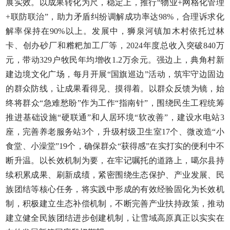
展实效。以成果转化为尺，稳定上，推行“物业+网格化管理
+联防联治”，助力矛盾纠纷调解成功率达98%，合理诉求化
解率保持在90%以上。发展中，狮泉河镇加木村依托过林
卡、创办砂厂和糌粑加工厂等，2024年度总收入突破840万
元，带动329户牧民年均增收1.2万余元。强边上，典角村新
建边境文化广场，每月开展“国旗巡边”活动，筑牢守边固边
的群众防线，让成果看得见、摸得着。以群众反馈为镜，始
终将群众“急难愁盼”作为工作“指南针”，围绕民生工程统筹
推进基础设施“硬联通”和人居环境“软改善”，建设水电站3
座，完善养老服务站3个，升级村级卫生室17个、微改造“小
食堂、小澡堂”19个，确保群众“获得感”在实打实的便利中不
断升温。以长效机制为要，在牢记嘱托的道路上，噶尔县持
续积累成果、刷新成绩，紧密围绕生态保护、产业发展、民
族团结等核心任务，将实践中形成的有效经验固化为长效机
制，积极建立生态补偿机制，不断完善产业扶持政策，推动
建立健全民族团结进步创建机制，让雪域高原真正以实实在