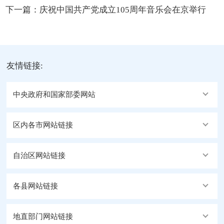
下一篇：
庆祝中国共产党成立105周年音乐会在京举行
友情链接:
中央政府和国家部委网站
区内各市网站链接
自治区网站链接
各县网站链接
地直部门网站链接