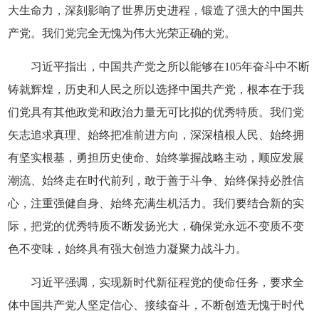
大生命力，深刻影响了世界历史进程，锻造了强大的中国共
产党。我们党完全无愧为伟大光荣正确的党。
习近平指出，中国共产党之所以能够在105年奋斗中不断
铸就辉煌，历史和人民之所以选择中国共产党，根本在于我
们党具有其他政党和政治力量无可比拟的优秀特质。我们党
矢志追求真理、始终把准前进方向，深深植根人民、始终拥
有坚实根基，勇担历史使命、始终掌握战略主动，顺应发展
潮流、始终走在时代前列，敢于善于斗争、始终保持必胜信
心，注重强健自身、始终充满生机活力。我们要结合新的实
际，把党的优秀特质不断发扬光大，确保党永远不变质不变
色不变味，始终具有强大创造力凝聚力战斗力。
习近平强调，实现新时代新征程党的使命任务，要求全
体中国共产党人坚定信心、接续奋斗，不断创造无愧于时代