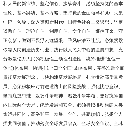
和人民的新业绩。坚定信心、接续奋斗，必须坚持党的基本
理论、基本路线、基本方略，坚持党的全面领导和党中央集
中统一领导，深入贯彻新时代中国特色社会主义思想，坚定
道路自信、理论自信、制度自信、文化自信，继往开来、守
正创新，做到不畏浮云遮望眼、乘风破浪不迷航。必须紧紧
依靠人民创造历史伟业，践行以人民为中心的发展思想，充
分激发亿万人民的积极性主动性创造性，统筹推进“五位一
体”总体布局、协调推进“四个全面”战略布局，完整准确全面
贯彻新发展理念，加快构建新发展格局，扎实推动高质量发
展。必须积极应对前进道路上的风险挑战，强化忧患意识、
坚持底线思维，发扬斗争精神、增强斗争本领，更好统筹国
内国际两个大局，统筹发展和安全。必须持续推动构建人类
命运共同体，高举和平、发展、合作、共赢旗帜，弘扬全人
类共同价值，推动落实全球发展倡议、全球安全倡议、全球