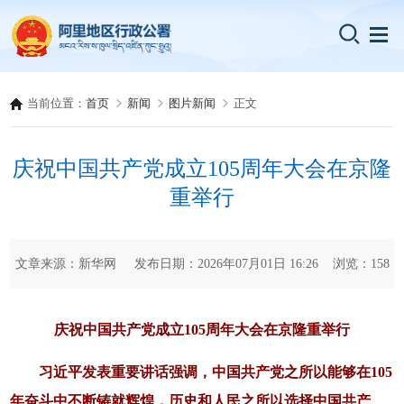
当前位置：
首页
新闻
图片新闻
正文
庆祝中国共产党成立105周年大会在京隆
重举行
文章来源：新华网 发布日期：2026年07月01日 16:26 浏览：
158
庆祝中国共产党成立105周年大会在京隆重举行
习近平发表重要讲话强调，中国共产党之所以能够在105
年奋斗中不断铸就辉煌，历史和人民之所以选择中国共产