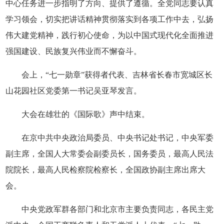
中心任务进一步指明了方向、提供了遵循。全党同志要认真
学习领会，切实把讲话精神贯彻落实到各项工作中去，弘扬
伟大建党精神，践行初心使命，为以中国式现代化全面推进
强国建设、民族复兴伟业而不懈奋斗。
会上，“七一勋章”获得者代表、吉林省长春市宽城区长
山花园社区党委第一书记吴亚琴发言。
大会在雄壮的《国际歌》声中结束。
在京中共中央政治局委员、中央书记处书记，中央军委
副主席，全国人大常委会副委员长，国务委员，最高人民法
院院长，最高人民检察院检察长，全国政协副主席出席大
会。
中央党政军群各部门和北京市主要负责同志，各民主党