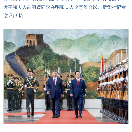
近平和夫人彭丽媛同李在明和夫人金惠景合影。新华社记者
谢环驰 摄