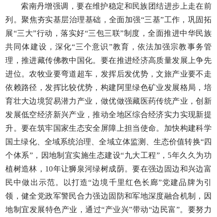
索南丹增强调，要在维护稳定和民族团结进步上走在前
列。聚焦夯实基层治理基础，全面加强“三基”工作，巩固拓
展“三大”行动，落实好“三包三联”制度，全面推进中华民族
共同体建设，深化“三个意识”教育，依法加强宗教事务管
理，推进藏传佛教中国化。要在推进经济高质量发展上争先
进位。农牧业要弯道超车，发挥后发优势，文旅产业要不走
依赖路径，发挥比较优势，构建阿里绿色矿业发展格局，培
育壮大边境贸易潜力产业，做优做强藏医药传统产业，创新
发展低空经济新兴产业，推动全地区综合经济实力实现新提
升。要在筑牢国家生态安全屏障上担当使命。加快构建科学
国土绿化、全域系统治理、全域立体监测、生态价值转换“四
个体系”，因地制宜实施生态建设“九大工程”，5年久久为功
植树造林，10年让狮泉河绿树成荫。要在强边固边和兴边富
民中做出示范。以打造“边境千里红色长廊”党建品牌为引
领，健全党政军警民合力强边固防和军地深度融合机制，因
地制宜发展特色产业，通过“产业兴”带动“边民富”。要努力