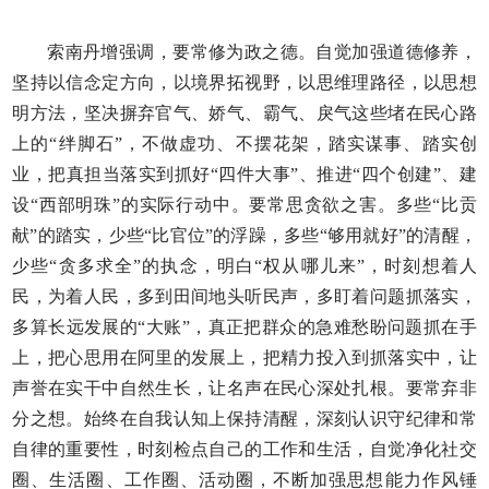
索南丹增强调，要常修为政之德。自觉加强道德修养，
坚持以信念定方向，以境界拓视野，以思维理路径，以思想
明方法，坚决摒弃官气、娇气、霸气、戾气这些堵在民心路
上的“绊脚石”，不做虚功、不摆花架，踏实谋事、踏实创
业，把真担当落实到抓好“四件大事”、推进“四个创建”、建
设“西部明珠”的实际行动中。要常思贪欲之害。多些“比贡
献”的踏实，少些“比官位”的浮躁，多些“够用就好”的清醒，
少些“贪多求全”的执念，明白“权从哪儿来”，时刻想着人
民，为着人民，多到田间地头听民声，多盯着问题抓落实，
多算长远发展的“大账”，真正把群众的急难愁盼问题抓在手
上，把心思用在阿里的发展上，把精力投入到抓落实中，让
声誉在实干中自然生长，让名声在民心深处扎根。要常弃非
分之想。始终在自我认知上保持清醒，深刻认识守纪律和常
自律的重要性，时刻检点自己的工作和生活，自觉净化社交
圈、生活圈、工作圈、活动圈，不断加强思想能力作风锤