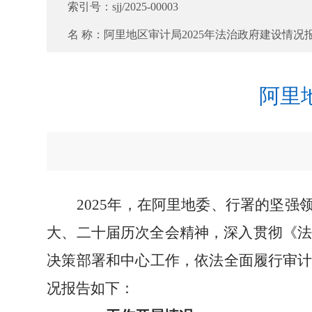
索引号：
sjj/2025-00003
名 称：
阿里地区审计局2025年法治政府建设情况
阿里
20
2
5
年，
在阿里地委、行署的坚强
大、二十届历次全会精神
，
深入贯彻《
决策部署和中心工作，
依法全面履行审
况报告如下：