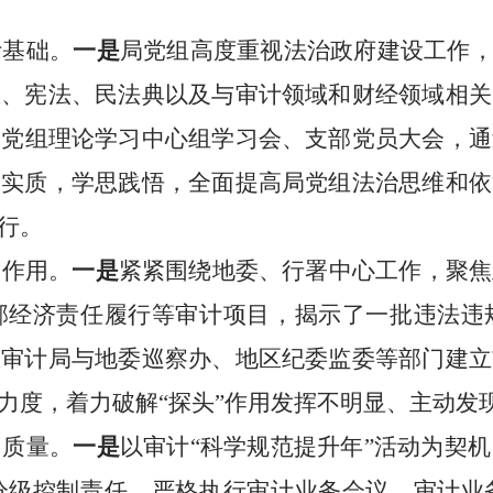
计基础。
一是
局党组高度重视法治政府建设工作
想、宪法、民法典以及与审计领域和财经领域相关
、
党组理论学习中心组学习会
、支部党员大会
，
通
神实质，
学思践悟，全面提高局党组法治思维和依
行
。
督作用。
一是
紧紧围绕地委、行署中心工作，聚焦
部经济责任履行等审计项目，揭示了一批违法违
区审计局
与
地委
巡
察
办、
地区
纪委
监委
等部门建立
力度，
着力破解
“
探头
”
作用发挥不明显、主动发
目质量。
一是
以审计
“科学规范提升年”活动为契
分级控制责任，严格执行审计业务会议、审计业