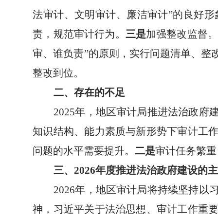
法审计、文明审计、廉洁审计”的良好形
责，规范审计行为。
三是
加强整改监督
审、谁负责”的原则，
实行问题清单、整
整改到位。
二、存在的不足
202
5
年，地区审计局
推进
法治
政府
知识结构、能力素质与新形势下审计工
问题的水平需要提升。
二是
审计任务繁重
三、
2026
年
度
推进法治政府建设的
202
6
年，地区审计局
将持续
坚持以
神
，习近平关于法治思想、审计工作重