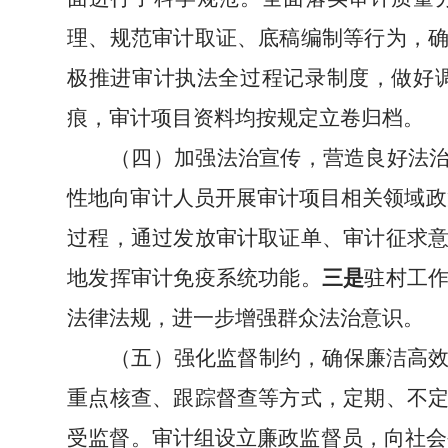
理、规范审计取证、底稿编制等行为，
极推进审计
执法全过程记录
制度，
做好
痕，审计项目资料均按规定立卷归档。
（四）加强法治宣传，营造良好法
性
地
向审计人员开展审计项目相关领域政
过程
，
通过发放审计取证单、审计
征求
地发挥审计免疫系统功能。
三
是
驻村工
法律法规，进一步增强群众法治意识。
（五）强化监督制约，
确保
廉洁高
重点核查、跟踪督查
等方式，
定期
、
不
受监督。审计组
设立廉政监督员
，
向社会