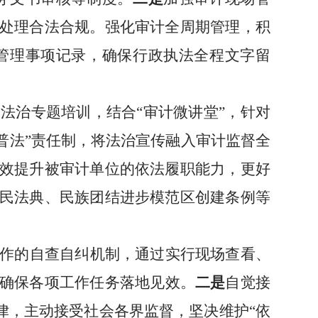
处理合法合规。强化审计全周期管理，积
管理事项记录，
确保行政执法全程文字留
的法治专题培训
，
结合
“审计微讲堂”
，
针对
普法”责任制，
将法
治宣传融入审计监督全
效提升被审计单位的依法履职能力，更好
民法典、民族团结进步模范区创建条例等
作的
自查自纠
机制，
通过
实行现场查看、
确保各项工作任务落地见效。
二是
自觉接
律，
主动接受社会各界监督，
坚决维护
“依