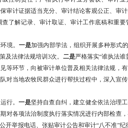
确保审计证据适当充分、审计结论客观公正、审计
调查了解记录、审计取证、审计工作底稿和重要
治环境。
一是
加强内部学法，
组织开展多种形式
策及法律法规培训
3
次
。
二是
严格落实
“谁执法谁
意见
等环节，向被审计单位普及相关法律法规，有
作队对
当地
农牧民群众进行帮扶过程中，深入宣传
效
运行
。
一是
坚持自查自纠，
建立健全依法治理工
定期
对各项法治
制度执行落实情况
进行内部检查，
公开举报电话、张贴审计公告
和审计
“八不准”纪