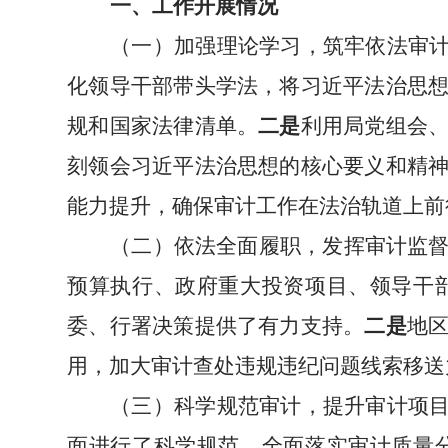
一、工作开展情况
（一）
加强理论学习
，
筑牢
依法审
化领导干部带头学法
，
将习近平法治思
规和国家法律清单
。
二是
利用局
党组会
刻领会习近平法治思想的核心要义和精
能力提升，
确保审计工作在法治轨道上前
（二）依法全面履职，发挥审计监
预算执行、政府重大投资项目、领导干
委、行署决策提供了有力支持。
二是
地
用，加大审计查处违规违纪问题线索移送
（三）科学规范审计，提升审计项
面进行了科学规范。全面落实审计质量