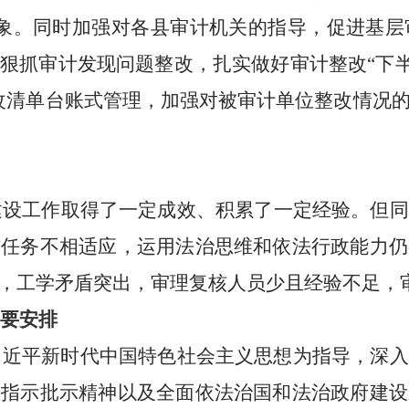
象。
同时加强对各县审计机关的指导，促进基层
。
狠抓审计发现问题整改，扎实做好审计整改
“下
改清单台账式管理，加强对被审计单位整改情况
建设工作取得
了
一定成效、积
累
了
一定经验
。
但
同
作任务不相
适应，运用法治思维和依法行政能力仍
，工学矛盾突出，审理复核人员少且经验不足，
主要安排
习近平新时代中国特色社会
主义思想为指导，深入
要指示批示精神以及全面依法治国和法治政府建设