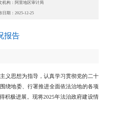
文机构：
阿里地区审计局
布日期：
2025-12-25
况报告
主义思想为指导，
认真
学习贯彻党的二十
紧围绕地委
、
行署推进全面依法治地的各项
得积极进展。
现将
202
5
年法治
政府
建设情