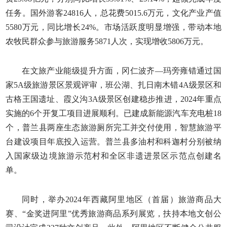
任务。国外游客24816人，总花费5015.6万元，文化产业产值
5580万元，同比增长24%。市场活跃度明显增强，带动本地
农牧民群众参与旅游服务5871人次，实现增收5806万元。
在文旅产业能级提升方面，冈仁波齐—玛旁雍错通过国
家5A级旅游景区景观评审，班公湖、扎日南木错4A级景区和
古格王国遗址、霞义沟3A级景区创建稳步推进，2024年重点
实施的6个开复工项目进展顺利。已建成新能源汽车充电桩18
个，普兰县两座生态旅游厕所完工并交付使用，智慧旅游平
台建设项目年底投入运营。普兰县多油村和科迦村分别被纳
入国家级边境旅游示范村和全区非遗进景区示范点创建名
单。
同时，举办2024年西藏阿里地区（首届）旅游商品大
赛、“金奖进阿里”优秀旅游商品系列展览，扶持本地文创公