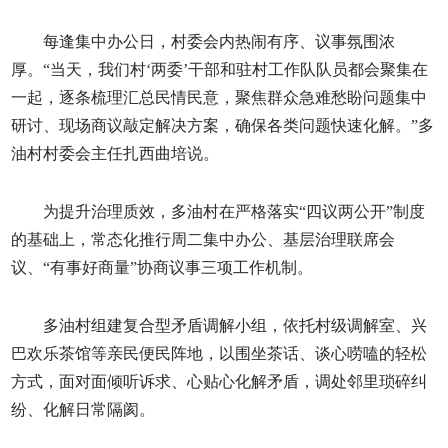
每逢集中办公日，村委会内热闹有序、议事氛围浓
厚。“当天，我们村‘两委’干部和驻村工作队队员都会聚集在
一起，逐条梳理汇总民情民意，聚焦群众急难愁盼问题集中
研讨、现场商议敲定解决方案，确保各类问题快速化解。”多
油村村委会主任扎西曲培说。
为提升治理质效，多油村在严格落实“四议两公开”制度
的基础上，常态化推行周二集中办公、基层治理联席会
议、“有事好商量”协商议事三项工作机制。
多油村组建复合型矛盾调解小组，依托村级调解室、兴
巴欢乐茶馆等亲民便民阵地，以围坐茶话、谈心唠嗑的轻松
方式，面对面倾听诉求、心贴心化解矛盾，调处邻里琐碎纠
纷、化解日常隔阂。