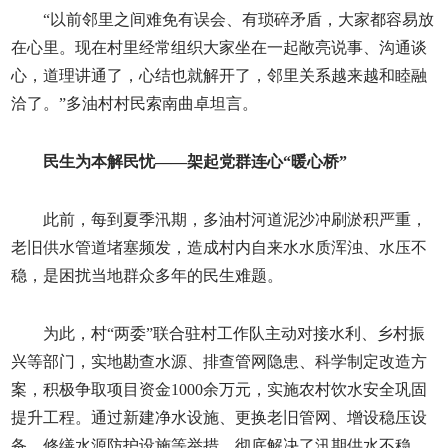
“以前邻里之间难免有误会、有琐碎矛盾，大家都容易放
在心里。现在村里经常组织大家坐在一起敞亮说事、沟通谈
心，道理讲通了，心结也就解开了，邻里关系越来越和睦融
洽了。”多油村村民索南曲卓坦言。
民生为本解民忧——架起党群连心“暖心桥”
此前，每到夏季汛期，多油村河道泥沙冲刷淤积严重，
老旧供水管道堵塞频发，造成村内自来水水质浑浊、水压不
稳，是困扰当地群众多年的民生难题。
为此，村“两委”联合驻村工作队主动对接水利、乡村振
兴等部门，实地勘查水源、排查管网隐患、科学制定改造方
案，积极争取项目资金1000余万元，实施农村饮水安全巩固
提升工程。通过新建净水设施、更换老旧管网、增设稳压设
备、修缮水源防护设施等举措，彻底解决了汛期供水不稳