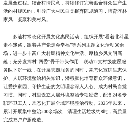
发展全过程。结合村情民意，持续修订完善贴合群众生产生
活的村规民约，引导广大村民自觉摒弃陈规陋习，培育淳朴
家风、凝聚和美村风。
多油村常态化开展文化惠民活动，组织开展“看着北斗星
走不迷路，跟着共产党走会幸福”等系列主题文化活动30余
场，进一步丰富广大村民精神文化生活、厚植乡风文明底
蕴；充分发挥村“两委”骨干带头作用，联动12支村级志愿服
务队下沉一线，在开展志愿服务的同时，常态化宣讲生态保
护、人居环境整治相关知识，潜移默化培育群众环保意识，
让爱护家园、守护生态的文明理念深入人心、成为村民自觉
习惯。同时，村里设立人居环境整治专项经费，配备24名专
职环卫工人，常态化开展全域环境整治行动。2025年以来，
累计开展集中整治200余场次，清理生活垃圾约8吨，高质量
完成35户户厕改造。