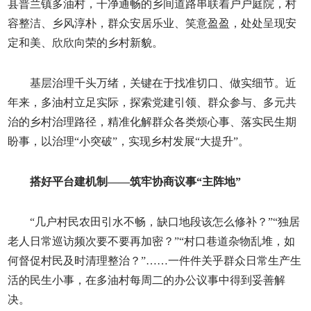
县普兰镇多油村，干净通畅的乡间道路串联着户户庭院，村
容整洁、乡风淳朴，群众安居乐业、笑意盈盈，处处呈现安
定和美、欣欣向荣的乡村新貌。
基层治理千头万绪，关键在于找准切口、做实细节。近
年来，多油村立足实际，探索党建引领、群众参与、多元共
治的乡村治理路径，精准化解群众各类烦心事、落实民生期
盼事，以治理“小突破”，实现乡村发展“大提升”。
搭好平台建机制——筑牢协商议事“主阵地”
“几户村民农田引水不畅，缺口地段该怎么修补？”“独居
老人日常巡访频次要不要再加密？”“村口巷道杂物乱堆，如
何督促村民及时清理整治？”……一件件关乎群众日常生产生
活的民生小事，在多油村每周二的办公议事中得到妥善解
决。