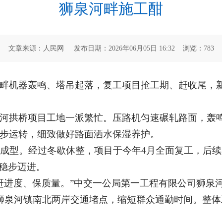
狮泉河畔施工酣
文章来源：人民网 发布日期：2026年06月05日 16:32 浏览：
783
畔机器轰鸣、塔吊起落，复工项目抢工期、赶收尾，
河拱桥项目工地一派繁忙。压路机匀速碾轧路面，轰
步运转，细致做好路面洒水保湿养护。
构成型。经过冬歇休整，项目于今年4月全面复工，后
段稳步迈进。
力赶进度、保质量。”中交一公局第一工程有限公司狮泉
后将打通狮泉河镇南北两岸交通堵点，缩短群众通勤时间。