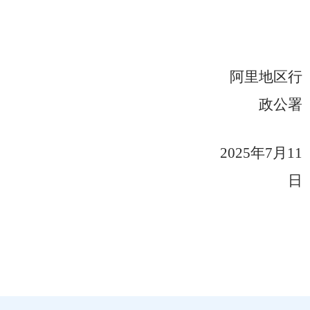
阿里地区行
政公署
202
5
年
7
月
11
日