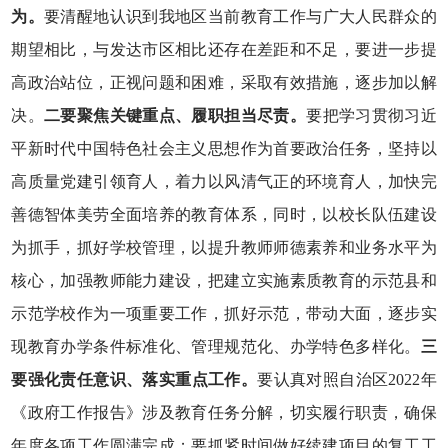
为
。
要清醒地认识到我地区当前教育工作与广大人民群众的
期望相比，与发达市区相比还存在差距和不足，要进一步提
高政治站位，正视问题和困难，采取有效措施，逐步加以解
决。
二要
聚焦关键重点、履职担当尽责
。
要把学习贯彻习近
平新时代中国特色社会主义思想作为首要政治任务，坚持以
高质量党建引领育人，着力以风清气正的环境育人，加快完
善德智体美劳全面培养的教育体系，同时，以校长队伍建设
为抓手，抓好学校管理，以提升教师师德素养和业务水平为
核心，加强教师能力建设，把建立实施素质教育的示范县和
示范学校作为一项重要工作，抓好示范，带动大面，逐步实
现教育办学条件标准化、管理规范化、办学特色多样化。
三
要
强化责任意识、落实重点工作
。
要认真对照自治区2022年
《政府工作报告》涉及教育任务分解，切实履行职责，确保
年度各项工作圆满完成；要抓紧时间做好续建项目的复工工