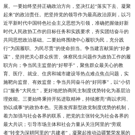
展。一要始终坚持正确政治方向，坚决扛起“落实下去、凝聚
起来”的政治责任。把坚持党的领导作为最高政治原则，以习
近平新时代中国特色社会主义思想为引领，准确把握做好新
时代人民政协工作的目标任务和实践要求，夯实团结奋斗的
共同思想政治基础。二要始终围绕中心履职为民，充分践
行“为国履职、为民尽责”的使命担当。争当建言献策的“好参
谋”，坚持把关心群众疾苦、体察民生问题作为政协工作的履
职方向；争当民主监督的“好帮手”，聚焦群众最关心的教
育、医疗、就业、住房和城市建设等热点难点焦点问题，实
施靶向监督、有效监督；争当共同奋斗的“好同事”，以“小切
口”服务“大民生”，更好地把协商民主制度优势转化为基层治
理效能。三要始终秉持开拓进取精神，持续擦亮“商以求同、
协以成事”的政协本色。完善发挥新型政党制度优势的机制，
着力加强与社会各界的联系，把党的主张转化为社会各界的
最大共识；引导市场主体和社会力量从关注阿里的“旁观
者”转变为深耕阿里的“共建者”，凝聚起推动边疆繁荣发展的