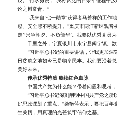
茂。”付求勇说，“我将从党的百余年征程中
论之树常青。”
“我来自‘七一勋章’获得者马善祥的工
感、安全感不断提升。”重庆市两江新区观音
走’‘只争朝夕、不负韶华’。我要以优秀党
千里之外，宁夏银川市永宁县闽宁镇。数十
“习近平总书记的重要讲话，让我更加深
日贫瘠之地如今已是物阜民丰。我们要沿着总
美好未来。”
传承优秀特质 赓续红色血脉
中国共产党为什么能？带着问题和思考，
“习近平总书记深刻阐明中国共产党之所
好思政课划了重点。”柴艳萍表示，要把百年
生关切，用真理的光芒筑牢信仰之基。