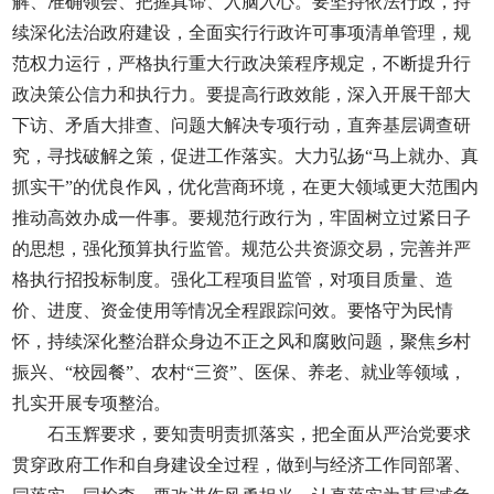
解、准确领会、把握真谛、入脑入心。要坚持依法行政，持
续深化法治政府建设，全面实行行政许可事项清单管理，规
范权力运行，严格执行重大行政决策程序规定，不断提升行
政决策公信力和执行力。要提高行政效能，深入开展干部大
下访、矛盾大排查、问题大解决专项行动，直奔基层调查研
究，寻找破解之策，促进工作落实。大力弘扬“马上就办、真
抓实干”的优良作风，优化营商环境，在更大领域更大范围内
推动高效办成一件事。要规范行政行为，牢固树立过紧日子
的思想，强化预算执行监管。规范公共资源交易，完善并严
格执行招投标制度。强化工程项目监管，对项目质量、造
价、进度、资金使用等情况全程跟踪问效。要恪守为民情
怀，持续深化整治群众身边不正之风和腐败问题，聚焦乡村
振兴、“校园餐”、农村“三资”、医保、养老、就业等领域，
扎实开展专项整治。
石玉辉要求，要知责明责抓落实，把全面从严治党要求
贯穿政府工作和自身建设全过程，做到与经济工作同部署、