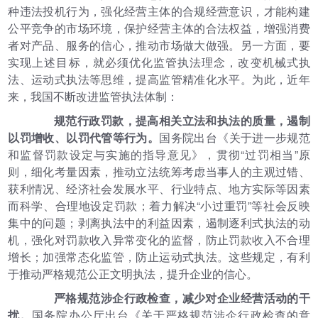
种违法投机行为，强化经营主体的合规经营意识，才能构建
公平竞争的市场环境，保护经营主体的合法权益，增强消费
者对产品、服务的信心，推动市场做大做强。另一方面，要
实现上述目标，就必须优化监管执法理念，改变机械式执
法、运动式执法等思维，提高监管精准化水平。为此，近年
来，我国不断改进监管执法体制：
规范行政罚款，提高相关立法和执法的质量，遏制
以罚增收、以罚代管等行为。
国务院出台《关于进一步规范
和监督罚款设定与实施的指导意见》，贯彻“过罚相当”原
则，细化考量因素，推动立法统筹考虑当事人的主观过错、
获利情况、经济社会发展水平、行业特点、地方实际等因素
而科学、合理地设定罚款；着力解决“小过重罚”等社会反映
集中的问题；剥离执法中的利益因素，遏制逐利式执法的动
机，强化对罚款收入异常变化的监督，防止罚款收入不合理
增长；加强常态化监管，防止运动式执法。这些规定，有利
于推动严格规范公正文明执法，提升企业的信心。
严格规范涉企行政检查，减少对企业经营活动的干
扰。
国务院办公厅出台《关于严格规范涉企行政检查的意