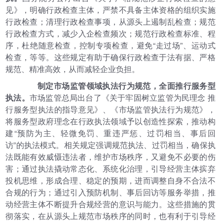
见》，明确行政检查主体，严禁不具备主体资格的组织实施
行政检查；清理行政检查事项，从源头上遏制乱检查；规范
行政检查方式，减少入企检查频次；规范行政检查标准、程
序，杜绝随意检查，控制专项检查，避免“走过场”、运动式
检查，等等。这些规定有助于确保行政检查于法有据、严格
规范、精准高效，从而减轻企业负担。
制定市场监管领域执法行为规范，全面推行服务型
执法。
市场监管总局出台了《关于牢固树立监管为民理念 推
行服务型执法的指导意见》、《市场监管执法行为规范》，
将服务型政府理念在行政执法领域予以创造性探索，推动构
建“预防为主、轻微免罚、重违严惩、过罚相当、事后回
访”的执法模式。相关规定强调规范执法、过罚相当，确保执
法既能有效威慑违法者，维护市场秩序，又避免不必要的伤
害；通过执法撬动常态化、系统化治理，引导经营主体摈弃
投机思维，形成合理、稳定的预期，进而调整自身不合法不
合规的行为；通过引入预防机制、事后回访等服务举措，推
动经营主体不断提升合规经营的意识与能力。这些措施的贯
彻落实，在从源头上规范市场秩序的同时，也有利于引导经