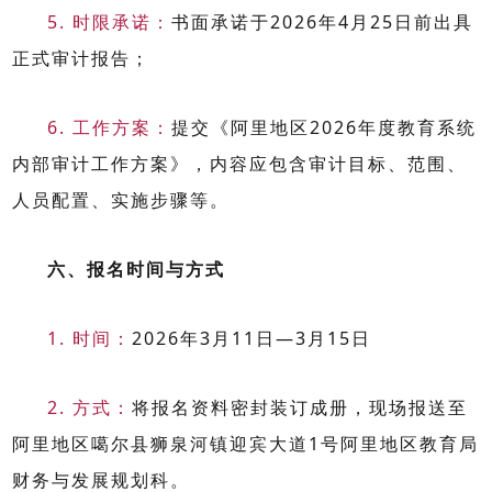
5.
时限承诺：
书面承诺于
2026
年
4
月
25
日前出具
正式审计报告；
6.
工作方案：
提交《阿里地区
2026
年度教育系统
内部审计工作方案》，内容应包含审计目标、范围、
人员配置、实施步骤等。
六、报名时间与方式
1.
时间：
2026
年
3
月
11
日
—3
月
15
日
2.
方式：
将报名资料密封装订成册，现场报送至
阿里地区噶尔县狮泉河镇迎宾大道
1
号阿里地区教育局
财务与发展规划科。