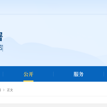
公开
服务
房
正文