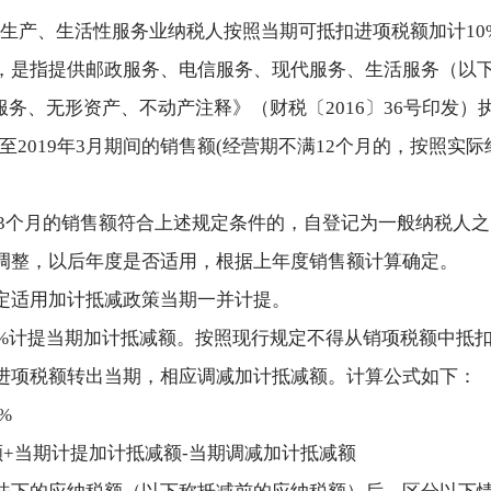
1日，允许生产、生活性服务业纳税人按照当期可抵扣进项税额加计
，是指提供邮政服务、电信服务、现代服务、生活服务（以
务、无形资产、不动产注释》（财税〔2016〕36号印发）
4月至2019年3月期间的销售额(经营期不满12个月的，按照实
日起3个月的销售额符合上述规定条件的，自登记为一般纳税人
调整，以后年度是否适用，根据上年度销售额计算确定。
定适用加计抵减政策当期一并计提。
0%计提当期加计抵减额。按照现行规定不得从销项税额中抵
进项税额转出当期，相应调减加计抵减额。计算公式如下：
%
+当期计提加计抵减额-当期调减加计抵减额