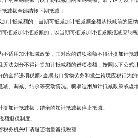
法下的应纳税额（以下称抵减前的应纳税额）后，区分以下
计抵减额全部结转下期抵减；
抵减加计抵减额的，当期可抵减加计抵减额全额从抵减前的应
当期可抵减加计抵减额的，以当期可抵减加计抵减额抵减应纳
为不适用加计抵减政策，其对应的进项税额不得计提加计抵
且无法划分不得计提加计抵减额的进项税额，按照以下公式
分的全部进项税额×当期出口货物劳务和发生跨境应税行为的
抵减、调减、结余等变动情况。骗取适用加计抵减政策或虚
计提加计抵减额，结余的加计抵减额停止抵减。
抵税额退税制度。
管税务机关申请退还增量留抵税额：