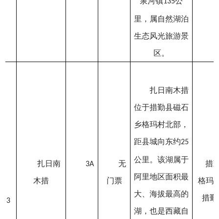
泉河镇
公
135
里，属自然湖泊
生态风光旅游景
区。
扎日南木措
位于措勤县磁石
乡格玛村北部，
距县城向东约
25
公里。该湖属于
扎日南
无
措
3A
阿里地区面积最
木措
门票
格玛
大、海拔最高的
措勤
3
湖，也是西藏自