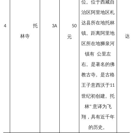
位。位于西藏自
治区阿里地区札
达县所在地托林
托
4
3A
50
镇。距离阿里地
林寺
达
元
区所在地狮泉河
镇有 公里左
右。是著名的佛
教古寺。是古格
王子意西沃于
11
世纪初创建。托
林” 意译为飞
翔，具有近千年
的历史。