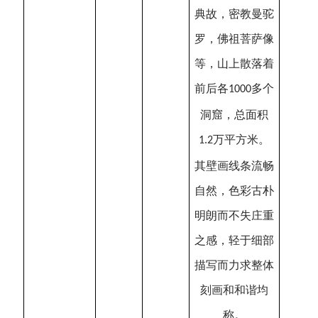
典故，密教曼驼
罗，佛祖菩萨像
等，山上散落着
前后各
多个
1000
洞窟，总面积
万平方米。
1.2
其壁画线条流畅
自然，色彩古朴
明朗而不失庄重
之感，轻于细部
描写而力求整体
刻画和和谐均
称。