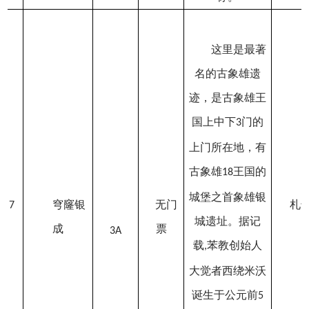
这里是最著
名的古象雄遗
迹，是古象雄王
国上中下
门的
3
上门所在地，有
古象雄
王国的
18
城堡之首象雄银
穹窿银
无门
札
7
城遗址。据记
成
票
3A
载
苯教创始人
,
大觉者西绕米沃
诞生于公元前
5