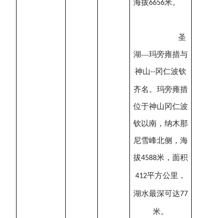
海拔
米。
6656
圣
湖—玛旁雍措与
神山
冈仁波钦
--
齐名。玛旁雍措
位于神山冈仁波
钦以南，纳木那
尼雪峰北侧，海
拔
米，面积
4588
平方公里，
412
湖水最深可达
77
米。