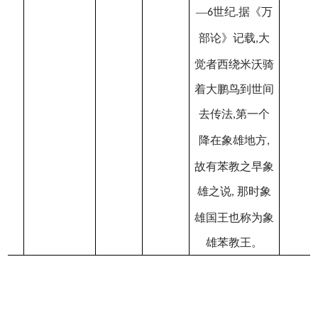
—
世纪
据《万
6
.
部论》记载
大
,
觉者西绕米沃骑
着大鹏鸟到世间
去传法
第一个
,
降在象雄地方
,
故有苯教之早象
雄之说
那时象
,
雄国王也称为象
雄苯教王。