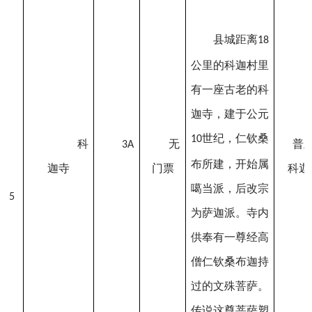
县城距离
18
公里的科迦村里
有一座古老的科
迦寺，建于公元
世纪，仁钦桑
10
科
无
普
3A
布所建，开始属
迦寺
门票
科迦
噶当派，后改宗
5
为萨迦派。寺内
供奉有一尊经高
僧仁钦桑布迦持
过的文殊菩萨。
传说这尊菩萨塑