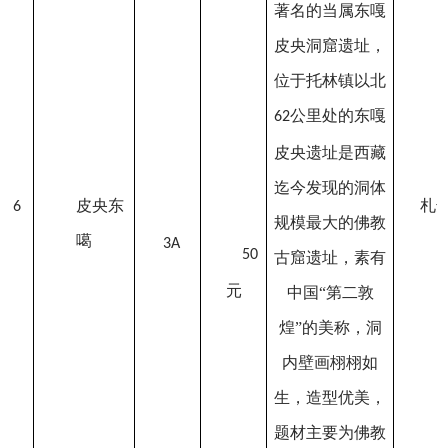
著名的当属东嘎
皮央洞窟遗址，
位于托林镇以北
公里处的东嘎
62
皮央遗址是西藏
迄今发现的洞体
皮央东
札
6
规模最大的佛教
噶
3A
50
古窟遗址，素有
元
中国“第二敦
煌”的美称，洞
内壁画栩栩如
生，造型优美，
题材主要为佛教