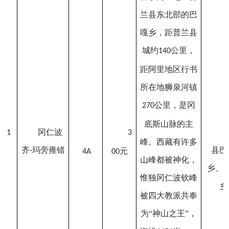
兰县东北部的巴
嘎乡，距普兰县
城约
公里，
140
距阿里地区行书
所在地狮泉河镇
公里，是冈
270
底斯山脉的主
冈仁波
1
3
峰。西藏有许多
齐
玛旁雍错
县巴
-
元
4A
00
山峰都被神化，
乡、
惟独冈仁波钦峰
乡
被四大教派共奉
为“神山之王”，