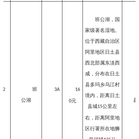
班公湖，国
家级著名湿地。
位于西藏自治区
阿里地区日土县
西北部属东淡西
咸，分布在日土
县多玛乡乌江村
班
2
3A
16
境内，距离日土
公湖
县
元
0
县城
公里左
15
右，距离阿里地
区行署所在地狮