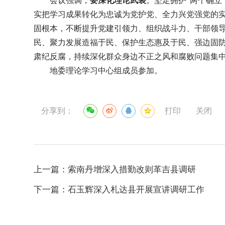
会议强调，
要深化理论武装
。坚定拥护“两个确立
实把学习成果转化为忠诚为党护党、全力兴党强党的
固根本，不断提升党建引领力、组织战斗力、干部领
民、聚力发展造福于民、保护生态惠及于民、强边固
肃纪反腐，持续深化群众身边不正之风和腐败问题集
地委理论学习中心组成员参加。
分享到：
打印
关闭
上一篇：
索南丹增深入措勤改则革吉县调研
下一篇：
石玉辉深入札达县开展宣讲调研工作