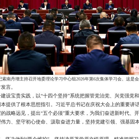
记索南丹增主持召开地委理论学习中心组2026年第6次集体学习会。这是会
讨发言。
建设宝贵实践，以“十四个坚持”系统把握管党治党、兴党强党
固本提供了根本思想指引。习近平总书记在庆祝大会上的重要讲
的战略远见，提出“五个必须”重大要求，为我们奋进新时代、
理伟力、坚守初心使命、汲取奋进力量，坚持党建引领、强基固