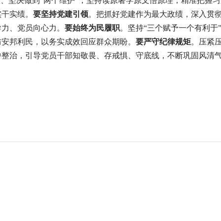
”、坚决做到“两个维护”，坚持读原著学原文悟原理，精准把握
实干实绩。
要坚持党建引领
。把抓好党建作为最大政绩，深入贯
导力、党员向心力。
要始终为民履职
。坚持“三个赋予一个有利于”
防安邦利民，以务实成效回应群众期盼。
要严守纪律规矩
。压紧
中整治，引导党员干部知敬畏、存戒惧、守底线，不断巩固风清