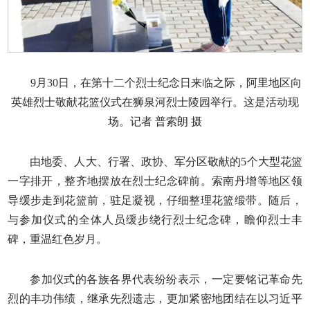
9月30日，在第十二个烈士纪念日来临之际，阿里地区向
英雄烈士敬献花篮仪式在狮泉河烈士陵园举行。这是活动现
场。记者 普索朗 摄
由地委、人大、行署、政协、军分区敬献的5个大型花篮
一字排开，整齐地摆放在烈士纪念碑前。索南丹增等地区领
导缓步走到花篮前，驻足凝视，仔细整理花篮缎带。随后，
与参加仪式的全体人员缓步绕行烈士纪念碑，瞻仰烈士丰
碑，重温红色岁月。
参加仪式的各族各界代表纷纷表示，一定要铭记革命先
烈的丰功伟绩，继承先烈遗志，更加紧密地团结在以习近平