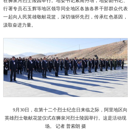
在狮泉河烈士陵园举行。地委书记索南丹增，地委副书记、
行署专员石玉辉等地区领导同全地区各族各界干部群众代表
一起向人民英雄敬献花篮，深切缅怀先烈，传承红色基因，
汲取奋进力量。
9月30日，在第十二个烈士纪念日来临之际，阿里地区向
英雄烈士敬献花篮仪式在狮泉河烈士陵园举行。这是活动现
场。 记者 普索朗 摄