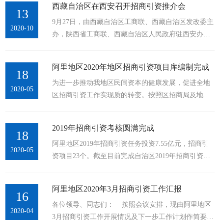
西藏自治区在西安召开招商引资推介会
藏阿里地区行政公署副专员段晓勇出席会议并致辞。
13
9月27日，由西藏自治区工商联、西藏自治区发改委主
翟北秦表示，对口援藏是党中央着眼西藏发展大局作
2020-10
办，陕西省工商联、西藏自治区人民政府驻西安办事
出的重大政治决策。陕西省商务厅始终把支持阿里地
处协办，阿里地区发改委、地区工商联承办的西藏·陕
区商务工作作为一项重要的政治任务，在阿里地区商
西招商引资推介会在陕西西安举行。企业界代表及相
务系统建设、招商引资、电子...
阿里地区2020年地区招商引资项目库编制完成
关单位140余人参加。会上，西藏自治区党委统战部副
18
​为进一步推动我地区民间资本的健康发展，促进全地
部长、工商联党组书记纪世德，陕西省委统战部副部
2020-05
区招商引资工作实现质的转变。按照区招商局及地委
长、陕西省工商联党组书记、常务副主席沈涛出席并
行署要求，我局对2020年全地区招商引资项目库进行
致词。纪世德诚挚邀请陕西各界有识之士到西藏地区
了更新和完善，2020年阿里地区招商引资项目库共储
投资兴业、大展宏图。据介绍...
2019年招商引资考核圆满完成
备项目34个，总投资37.4亿元，是招商引资目标任务
18
阿里地区2019年招商引资任务投资7.55亿元，招商引
10亿元的374%。储备项目全部围绕自治区提出的培育
2020-05
资项目23个。截至目前完成自治区2019年招商引资任
发展高原生物产业、特色旅游文化产业、绿色工业、
务考核各项工作。2020年4月12日至5月18日，按照区
清洁能源产业、现代服务业、高新数字产业、边贸物
招商局《关于协助提供2019年招商引资考核有关材料
流产业等七大产业谋划，项目...
阿里地区2020年3月招商引资工作汇报
的函》文件要求，我局认真总结阿里地区2019年招商
16
​各位领导、同志们： 按照会议安排，现由阿里地区
引资统计工作，协调地区统计部门完善固定资产投资
2020-04
3月招商引资工作开展情况及下一步工作计划作简要汇
完成情况说明，提供2019年招商引资项目入库情况