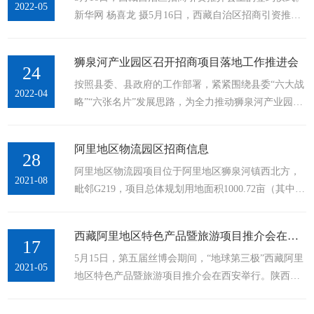
2022-05
新华网 杨喜龙 摄5月16日，西藏自治区招商引资推介
方式，由各地市分管招商引资工作的副市长（副专
会在陕西西安举办。在推介会上，拉萨市、日喀则
员）与企业代表签约（不能到场的通过线上方式签
市、阿里地区和藏青工业园区共达成签约项目7个，总
约），共签约项目26个（含1个线...
狮泉河产业园区召开招商项目落地工作推进会
投资 2.7 亿元。据了解，本次招商引资推介会由西藏
24
按照县委、县政府的工作部署，紧紧围绕县委“六大战
自治区人民政府驻西安办事处主办，陕西省工商联、
2022-04
略”“六张名片”发展思路，为全力推动狮泉河产业园区
陕西省国资委、和藏青工业园区管委会、西藏自治区
高质量发展，4月21日下午，噶尔县综合产业园区管理
招商局协办，旨在加强藏陕两地经贸往来，促进两地
中心组织11家企业负责人召开狮泉河产业园区招商项
交流融通。会上，拉萨市、日...
阿里地区物流园区招商信息
目落地工作推进会。会议听取了各企业项目进度汇
28
阿里地区物流园项目位于阿里地区狮泉河镇西北方，
报。会上，县综合产业园区管理中心通过面对面、一
2021-08
毗邻G219，项目总体规划用地面积1000.72亩（其中一
对一的交流方式，及时了解到企业目前面临的困难问
期用地659.75亩，总建筑面积84711.07平方米），总投
题：一是阿里地区电力公司所属的35KV高压走廊处于
资64409万元。拟试运行时间为2021年10月1日。该项
园区建设用地范围内，致使3家企业建设项目无法按时
西藏阿里地区特色产品暨旅游项目推介会在西安举行
目是集物流仓储、装卸、搬运、零担、大件、整车运
17
开工；...
5月15日，第五届丝博会期间，“地球第三极”西藏阿里
输、办公、信息处理、停车住宿、建材批发、零售市
2021-05
地区特色产品暨旅游项目推介会在西安举行。陕西省
场、五金加工、4S店、汽车及工程机械维修、工程机
政府副秘书长、西藏阿里地委副书记、行署常务副专
械租赁及销售、再生资源回收、危险品车辆停放等于
员张小平出席会议，陕西省商务厅副厅长翟北秦、西
一体的现代化综合物流集散中...