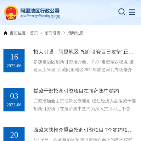
当前位置：
首页
招商引资
招商动态
招大引强！阿里地区“招商引资百日攻坚”正在进行时
16
参加自治区招商引资推介会、举办“走进藏西秘境·邂
2022-06
逅天上阿里”西藏阿里地区2022年旅游河北专场推介
会、签约投资项目……阿里地区“招商引资百日攻
坚”行动正在火热进行。据了解，阿里地区“招商引资
援藏干部招商引资项目在拉萨集中签约
百日攻坚”行动自5月上旬开始，持续至8月下旬结束，
03
完整准确全面贯彻新发展理念 稳住经济大盘援藏干部
具体分为动员部署、集中攻坚、总结三个阶段。计划
2022-06
招商引资项目在拉萨集中签约为深入贯彻习近平总书
行动期间力争到位资金7.5亿元，完成全年招商引资目
记关于完整准确全面贯彻新发展理念重要论述，贯彻5
标任务的60%。根据《阿里地区开展“招商引资百日攻
月25日全国稳住经济大盘电视电话会议精神，5月31日
坚”行动实施方案》，行动...
西藏来陕推介重点招商引资项目 7个签约项目揽金2.7 亿元
上午，西藏自治区在拉萨举行援藏干部招商引资项目
20
5月16日，西藏自治区招商引资推介会上的签约仪式。
集中签约。本次集中签约采取线上线下签约相结合的