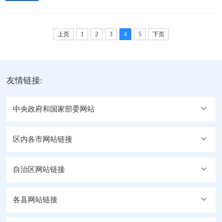
报。一、阿里地区招商引资工作开展情况（一）做好
表，地区人社部门提供招商引资带动就业的情况，地
2020年招商引资项目统计工作。2020年阿里地区招商
区税务部门提供招商引资税收贡献...
引资项目27个，项目总投资41.23亿元，其中：续建项
上页
1
2
3
4
5
下页
目20个，项目总投资36.05亿元，新开工项目7个，项
目总投资5.18亿元。结合自治区2020年招商引资目标
任务及地委经济会议精神，阿里地区2020年计划完成
友情链接:
招商引资目标12亿元。由...
中央政府和国家部委网站
区内各市网站链接
自治区网站链接
各县网站链接