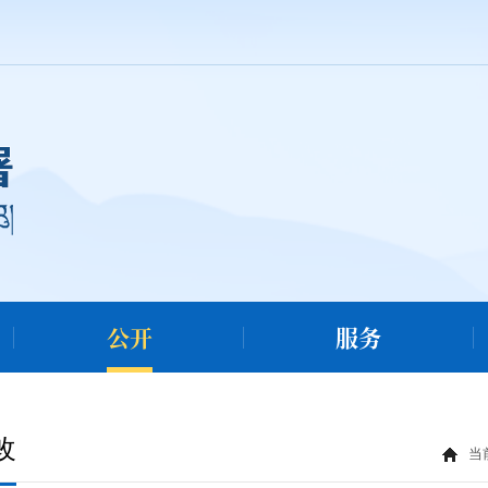
公开
服务
改
当