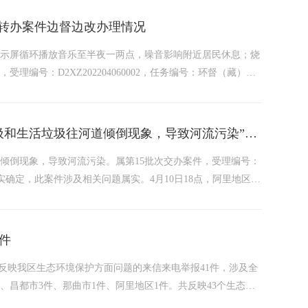
”转办案件边督边改办理情况
显示屏循环播放音乐至半夜一两点，噪音影响附近居民休息；烧
编号：D2XZ202204060002，任务编号：环督（藏）转
区，污染严重问题属实，店铺前的显示屏循环播放音乐至半夜一两
关于“阿里地区噶尔县狮泉河镇狮泉河河段存在建筑垃圾和生活垃圾往河道倾倒现象，导致河流污染”转办案件边督边改办理情况
倾倒现象，导致河流污染。属第15批次交办案件，受理编号：
号。经核实确定，此案件涉及相关问题属实。4月10日18点，阿里地区生
在生活垃圾、建筑垃圾等情况开展执法检查。经查，狮泉河河道
件
到反映我区生态环境保护方面问题的来信来电举报41件，涉及全
件、昌都市3件、那曲市1件、阿里地区1件。共反映43个生态环
染6个、大气污染5个、其他污染2个。截至8日，中央第四生态