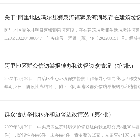
环境保护督察组交办至我区的信访件已累计398件，均已按...
阿里地区噶尔县狮泉河镇狮泉河河段，存在建筑垃圾和生活垃圾往河道
D2XZ202204080047，任务编号：环督（藏）转〔20220015
件后，地委、行署主要领导高度重视，段海书记第一时间作出批示。
员尼玛组织地区水利局、住建局、阿里地区生态环境保护...
阿里地区群众信访举报转办和边督边改情况（第5批）
2022年3月30日，自治区生态环境保护督察工作领导小组向我地区移交
年4月8日，阶段性办结1件。附：《阿里地区群众信访举报转办和边督
作领导小组办公室2022年4月9日附件阿里地区群众信访举报转办和边督
号交办问题基本情况行政区域污染类型调查核实情况是否...
群众信访举报转办和边督边改情况（第4批）
2022年3月29日，中央第四生态环境保护督察组向我区移交第4批30件群
件），阶段性办结6件，未办结4件，责令整改19家，立案查处1家，罚款金额