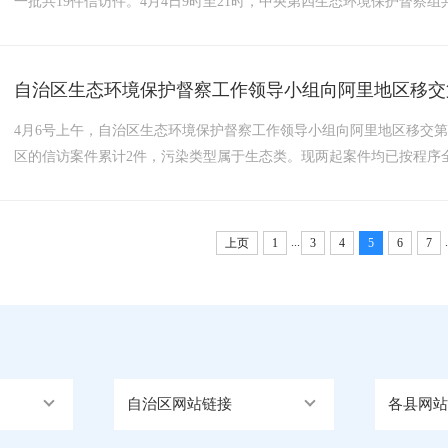
一批共19件信访件。4月4日9时至21时，中央第四生态环境保护督察
涉及3个市，分别为拉萨市14件、那曲市4件、日喀则市1件。共反映2
污染5个、水污染3个、大气污染1个、辐射污染1件、其他污...
自治区生态环境保护督察工作领导小组向阿里地区移交
4月6号上午，自治区生态环境保护督察工作领导小组向阿里地区移交
区的信访案件累计2件，污染类型属于生态类。现两起案件均已按程序
...
.
上页
1
3
4
5
6
7
自治区网站链接
各县网站