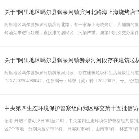
关于“阿里地区噶尔县狮泉河镇滨河北路海上海烧烤店
阿里地区噶尔县狮泉河镇滨河北路，有一家海上海烧烤店，店铺前的
烤油烟未进行处理，直接排向居民区，污染严重。属第13批次交办案件，受理
〔202200013〕号。经核查，烧烤油烟未进行处理，直接排向居民
点，噪音影响附近居民休息问题部分属实。4月11日，一是...
阿里地区噶尔县狮泉河镇狮泉河河段，存在建筑垃圾和生活垃圾往河道
D2XZ202204080047，任务编号：环督（藏）转〔20220015〕
态环境保护综合行政执法队组织相关人员对狮泉河河道沿线是否还存
沿线生活垃圾、建筑垃圾等已清理完毕。4月11日，一是...
中央第四生态环境保护督察组向我区移交第十五批信访
记者 丹增平措4月8日9时至21时，中央第四生态环境保护督察组共接
区7个市地，分别为拉萨市26件、日喀则市4件、山南市3件、林芝市3
境问题，其中涉及生态破坏11个、噪声污染11个、土壤污染8个、水污