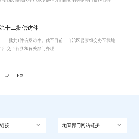
组共接到反映我区生态环境保护方面问题的来信来电举报19件，
1个生态环境问题，其中涉及土壤污染5个、生态破坏5个、噪声
第十二批信访件
第十二批共1件信案访件。截至目前，自治区督察组交办至我地
全部交至各县和有关部门办理
..
10
下页
链接
地直部门网站链接