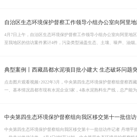
自治区生态环境保护督察工作领导小组办公室向阿里地
4月7日上午，自治区生态环境保护督察工作领导小组办公室向阿里地
至我地区的信访案件累计4件，污染类型涵盖生态、土壤、噪声、油烟
典型案例丨西藏昌都水泥项目批小建大 生态破坏问题
​点击图片观看视频↑2022年3月，中央第四生态环境保护督察组督察
一、基本情况昌都市现有水泥企业3家，4条水泥熟料生产线，总产能为3
新增产能合计270万吨/年。二、主要问题（一）生态破坏问题突出现
野蛮施工，采区和矿区道路两旁废渣弃土大量顺...
中央第四生态环境保护督察组向我区移交第十一批信访
中央第四生态环境保护督察组向我区移交第十一批信访件记者 丹增平