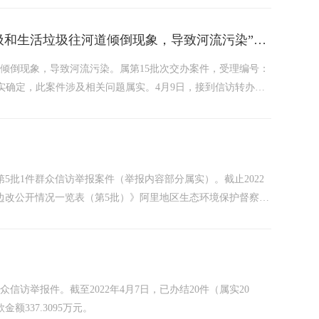
关于“阿里地区噶尔县狮泉河镇狮泉河河段存在建筑垃圾和生活垃圾往河道倾倒现象，导致河流污染”案件办理情况
倾倒现象，导致河流污染。属第15批次交办案件，受理编号：
〕号。经核实确定，此案件涉及相关问题属实。4月9日，接到信访转办案
根据地委、行署部署要求和主要领导的指示批示精神，行署副专
第5批1件群众信访举报案件（举报内容部分属实）。截止2022
边改公开情况一览表（第5批）》阿里地区生态环境保护督察工
边改公开情况一览表（第5批）（2022年4月9日）序号受理编
众信访举报件。截至2022年4月7日，已办结20件（属实20
337.3095万元。