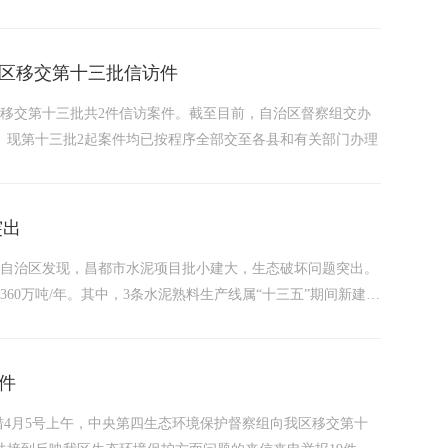
区移交第十三批信访件
区移交第十三批共2件信访案件。截至目前，自治区督察组交办
。现第十三批2起案件均已按程序全部交至各县和有关部门办理
突出
西藏自治区发现，昌都市水泥项目批小建大，生态破坏问题突出。
60万吨/年。其中，3条水泥熟料生产线属“十三五”期间新建，
场督察发现，西藏开投海通水泥有限公司（以下简称海通水泥）
件
措4月5号上午，中央第四生态环境保护督察组向我区移交第十