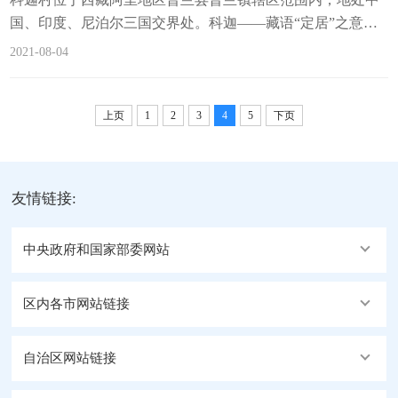
国、印度、尼泊尔三国交界处。科迦——藏语“定居”之意
——“既来之，则安之”。据史料记载，科迦寺于公元996年由
2021-08-04
大译师仁钦桑布创建。科迦村是以科迦寺为中心，围绕整个
寺庙修建而来，先有科迦寺后有科迦村，村因寺而得名。
2019年1月，科迦村入选第七批中国历史文化名村。科迦藏戏
上页
1
2
3
4
5
下页
团团长 达瓦洛珠特殊的地理位置孕育了特有的地域文化，科
迦村有着悠远的外贸通商历史，充...
友情链接:
中央政府和国家部委网站
区内各市网站链接
自治区网站链接