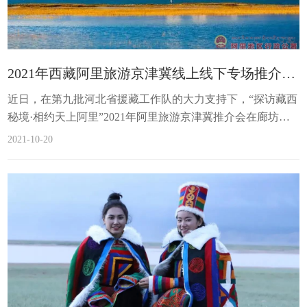
2021年西藏阿里旅游京津冀线上线下专场推介会在廊坊举办
近日，在第九批河北省援藏工作队的大力支持下，“探访藏西
秘境·相约天上阿里”2021年阿里旅游京津冀推介会在廊坊举
办。推介会由西藏阿里地区旅游发展局主办，河北省文化和
2021-10-20
旅游厅、河北新绎集团、河北旅投、河北旅游协会、河北省
自驾游与露营房车协会、河北德周文化、西藏航空、西藏旅
游股份、西藏旅投、阿里风云旅游、阿里欧威制氧给予了大
力的支持。河北省文化和旅游厅党组副书记、副厅长、一级
巡视员翟玉虎，阿里地区旅游发展...