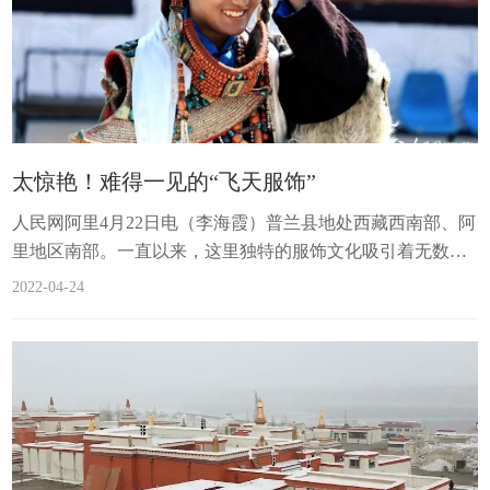
太惊艳！难得一见的“飞天服饰”
​人民网阿里4月22日电（李海霞）普兰县地处西藏西南部、阿
里地区南部。一直以来，这里独特的服饰文化吸引着无数人
的目光。普兰服饰拥有上千年历史，是国家级非物质文化遗
2022-04-24
产。普兰有12种不同款式色彩艳丽的男女服饰，其中最具代
表性的是普兰“宣”服饰，被誉为“飞天服饰”，目前保存完好
的仅有8套。将“飞天服饰”穿上身，再随着悠扬的音乐来一
支“宣”舞，便可让人感受到别样的非遗文化。身着“飞天服
饰”的普兰少女。人民网 ...