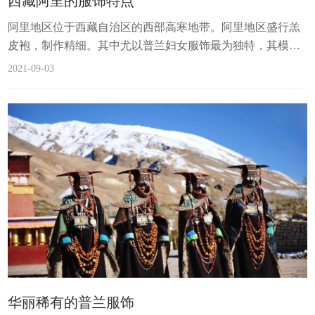
西藏阿里的服饰特点
的粗氆氇条,象征孔雀背部,“改巴”周边镶嵌带圆形花纹的棕蓝
阿里地区位于西藏自治区的西部高寒地带。阿里地区盛行羔
彩色氆氇,是为...
皮袍，制作精细。其中尤以普兰妇女服饰最为独特，其模仿
孔雀而成的“孔雀”服饰为：头戴“町玛”(棕蓝色彩线氆氇圆筒
2021-09-03
帽)，耳饰珊瑚、珍珠等串成的长约10余厘米的长耳坠，以帽
和耳坠象征孔雀的头冠：背部披白山羊皮“改巴”(披单)，上镶
带圆形花纹的粗氆氇条，象征孔雀背部，“改巴”周边镶嵌带
圆形花纹的棕蓝彩色氆氇，是为孔雀的两翼，“改吧”底部开
为三叉，是孔雀的尾...
华丽稀有的普兰服饰