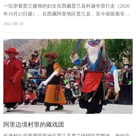
一位穿着普兰服饰的妇女在西藏普兰县科迦寺里行走（2020
年10月23日摄）。在西藏阿里地区普兰县，至今保留着非常
独特的藏族服饰——普兰服饰，又称普兰飞天服饰，已有
2021-08-10
1000多年的历史。普兰服饰不仅华丽，而且稀有，目前存世
的 主要是普兰县科迦村的7户人家所保存的7套，已经传承了
几百年，每逢节日盛典时才穿戴，其上装饰有黄金、白银、
松石、玛瑙、珊瑚、珍珠、田黄等珠宝，价值 从几十万到数
百万元不等。新华社记者文涛
阿里边境村里的藏戏团
科迦村位于西藏阿里地区普兰县普兰镇辖区范围内，地处中