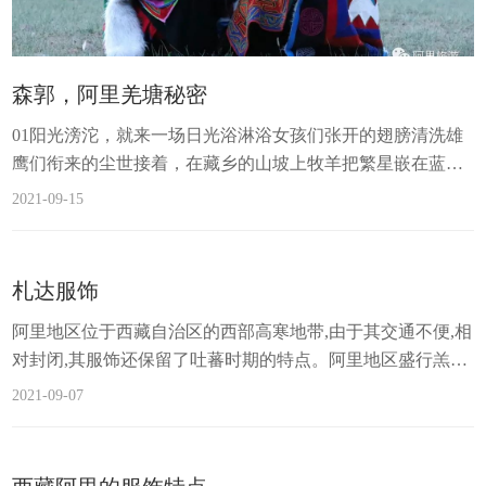
森郭，阿里羌塘秘密
01阳光滂沱，就来一场日光浴淋浴女孩们张开的翅膀清洗雄
鹰们衔来的尘世接着，在藏乡的山坡上牧羊把繁星嵌在蓝色
的天底之下，溶进澄澈的目光之中让雪山融化，清浅流淌春
2021-09-15
风在雪地里起身，在一个女人的怀里落脚他们走过的千山万
水，在一个人的胸襟里只有咫尺之隔在藏氏的名字上，他们
冒出头的青葱有着人间的信笺，誊写着发芽的晚春02草原的
札达服饰
草，转世到一炷藏香身上青烟袅袅，在藏语的眉间，青黛如
阿里地区位于西藏自治区的西部高寒地带,由于其交通不便,相
画刚好让一坛森郭的好时光去点睛她...
对封闭,其服饰还保留了吐蕃时期的特点。阿里地区盛行羔皮
袍,制作精细。其中尤以普兰 妇女服饰最为独特,其模仿孔雀
2021-09-07
而成的“孔雀”服饰为:头戴“町玛”(棕蓝色彩线氆氇圆筒帽),耳
饰珊瑚、珍珠等串成的长约10余厘米的长耳坠,以帽和耳坠 象
征孔雀的头冠:背部披白山羊皮“改巴”(披单),上镶带圆形花纹