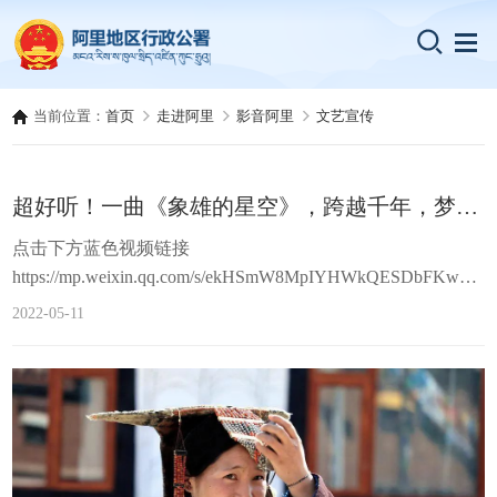
当前位置：
首页
走进阿里
影音阿里
文艺宣传
超好听！一曲《象雄的星空》，跨越千年，梦回象雄
点击下方蓝色视频链接
https://mp.weixin.qq.com/s/ekHSmW8MpIYHWkQESDbFKw西
藏西部的阿里，象雄文明的起源地。冈底斯山、玛旁雍措、
2022-05-11
扎日南木措……象雄的星空如此美丽。来自西藏硬核
Rapper.AKA壁虎2021 Hip-Hop.金属.民族.三合新单 - 象雄的
星