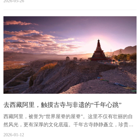
2026-05-26
砾，胡兀鹫守护着高原的循环；牦牛剪影融入落日熔金，小
镇街巷间飞鸟衔来暮光。帐篷里的烟火、藏家少女的笑靥，
与万物生灵共生，每一寸土地都流淌着生命的蓬勃与和谐，
书写着阿里独有的生态之美。《高山兀鹫》《藏野驴》《土
拨鼠》《野牦牛》《蓝天鸥影》《水镜里的鹤影》...
去西藏阿里，触摸古寺与非遗的“千年心跳”
西藏阿里，被誉为“世界屋脊的屋脊”。这里不仅有壮丽的自
然风光，更有深厚的文化底蕴。千年古寺静静矗立，珍贵的
非遗技艺代代相传，它们共同构成了阿里文化的——“活化
2026-01-12