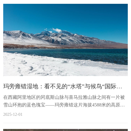
出发阿里啦！收下这条“冬居阿里”在地生活微体验一起去解
锁阿里冬日限定美好❄️在阿里，时间似乎有着不同的流速。
当大城市的钟表分秒必争地转动时，这里的人们更愿意“用一
整天时间，等一朵云慢慢飘过雪山”...
玛旁雍错湿地：看不见的“水塔”与候鸟“国际机场”
在西藏阿里地区的冈底斯山脉与喜马拉雅山脉之间有一片被
雪山环抱的蓝色瑰宝——玛旁雍错这片海拔4588米的高原湖
泊以其独特的生态功能在青藏高原乃至亚洲的生态系统中扮
2025-12-01
演着不可替代的角色今天我们想带你走进一个特殊的玛旁雍
错一个看不见的“亚洲水塔”一座候鸟的“国际机场”✈️高原湿