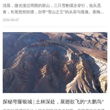
清晨，微光漫过周围的群山，三只雪豹缓步穿行，低头觅
食，长尾悠然轻摆，自带“雪山之王”的从容与孤傲。夜晚，
星河铺满荒原，一只壮硕的雪豹踏月而来，琥珀色的眼眸刺
2026-08-07
破沉沉夜色，短暂驻足眺望后，又悄悄离去。这一幕幕珍贵
鲜活的画面，是布设于玛旁雍错周围的红外监测相机默默记
录下的高原日常。图为羌塘草原上的羊群与野驴。 记者 洛桑
旦增 摄雪豹，作为国家一级保护动物，是衡量高原生态健康
的核心指示物种。近年来，随着阿里地区野生动物保护网越
织越密，...
探秘穹窿银城 | 土林深处，展翅欲飞的“大鹏鸟”