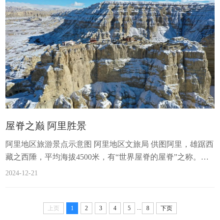
的信徒。它必须深插在土里，在零下刺棱的夜风中纹丝不
动，否则星轨便会背叛长曝的野心。摄影师裹紧羽绒服，...
屋脊之巅 阿里胜景
阿里地区旅游景点示意图 阿里地区文旅局 供图阿里，雄踞西
藏之西陲，平均海拔4500米，有“世界屋脊的屋脊”之称。这
片广袤土地，自然景观震撼人心，文化底蕴深厚悠远。冬季
2024-12-21
的古格都城遗址 本报通讯员 旦真次旦摄冈仁波齐 本报通讯
员 尼玛多吉摄冈底斯山脉主峰冈仁波齐，在冬日暖阳的映照
下尽显圣洁与庄严。其独特的金字塔形状与周围连绵的雪山
...
上页
1
2
3
4
5
8
下页