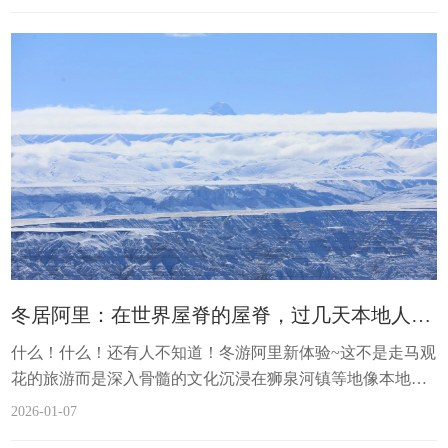
石”。如果你对藏地文化、古代艺术、非遗传承有浓厚的兴
趣，那么，阿里将是你不可错过的艺术之地。阿里位于西藏
自治区最西端，是一片被冈底斯山脉、喜马拉雅山脉和喀喇
昆仑山脉擎举的高原。这里地广人稀，却拥有令人叹为观止
的自然景观与深厚文化底蕴。“天上阿里”...
冬居阿里：在世界屋脊的屋脊，过几天本地人的生活
什么！什么！还有人不知道！冬游阿里新体验~这不是走马观
花的旅游而是深入骨髓的文化沉浸在狮泉河镇等地像本地人
一样生活数日逛本地集市在茶馆闲聊体验真实的阿里日常这
2026-01-07
么美的雪景俺一眼、吾一眼我一眼、老己一眼看完就该准备