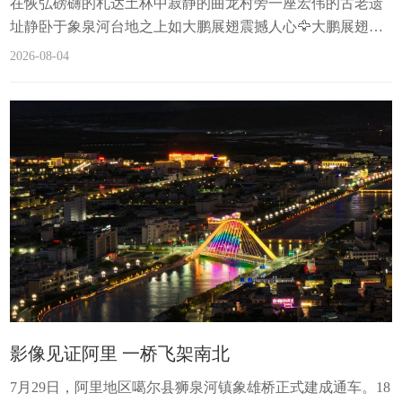
在恢弘磅礴的札达土林中寂静的曲龙村旁一座宏伟的古老遗
址静卧于象泉河台地之上如大鹏展翅震撼人心🦅大鹏展翅：
名字里的传奇札达县达巴乡曲龙村，象泉河从村前潺潺而
2026-08-04
过，浇灌出一片绿洲，藏野驴悠闲地在河畔徜徉，如同一片
世外桃源。从曲龙村西行3公里，来到宽阔的象泉河畔。隔河
而望，对面一座银褐相间的泥山上，遍布着密密麻麻的洞
窟。更引人注目的是，泥山中间一道银色山体，和周围的黄
褐色山体，构成一幅展翅高飞的鹏鸟形象。...
影像见证阿里 一桥飞架南北
7月29日，阿里地区噶尔县狮泉河镇象雄桥正式建成通车。18