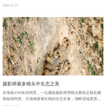
狲、赤狐等多种珍稀野生动物的活动影像，充分印证了阿里
2026-07-21
地区生态环境持续向好，高原生物多样性保护成效显著。监
测画面中，珍稀野生动物的身影频频出现。画面里，这只体
态壮硕的雪豹走到镜头前张望片刻，随后缓缓离开；另一组
画面则记录下“三豹同框”的罕见场景；此外，还有雪豹幼崽
活动的珍贵影像。雪豹被誉为“雪山之王”...
摄影师索多镜头中生态之美
在海拔4500米的阿里，一位藏族摄影师用镜头聚焦定格在藏
西秘境阿里。天地铺展着壮阔的生态长卷，湖畔湿地里黑颈
鹤闲庭信步，万羽鸥鸟掠过澄澈晴空；高原上棕熊踏过沙