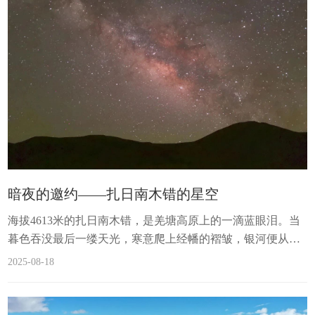
地的秘密水循环Part.01●●● The
secret water cycle of plateau wetlands玛旁雍错，这片面积超过
400平方公里的高原淡水湖，...
暗夜的邀约——扎日南木错的星空
海拔4613米的扎日南木错，是羌塘高原上的一滴蓝眼泪。当
暮色吞没最后一缕天光，寒意爬上经幡的褶皱，银河便从达
果雪山的肩头倾泻而下，将湖面染成液态的墨玉。这里是光
2025-08-18
的囚牢，亦是星辰的祭坛——没有路灯、没有光污染，只有
藏野驴的蹄声踏碎冰层，惊起水鸟掠过湖心，翅尖抖落的星
光坠入深不见底的幽蓝。措勤县人社局 次多摄三脚架是唯一