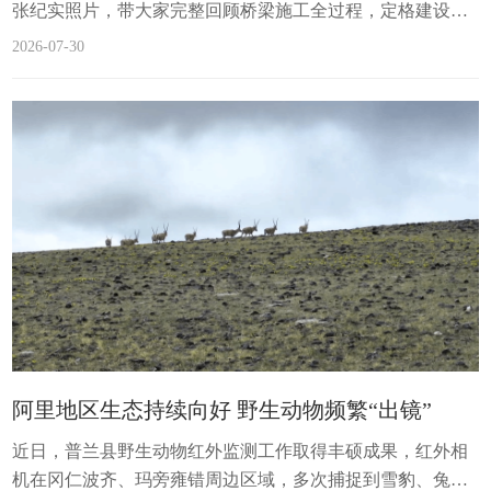
张纪实照片，带大家完整回顾桥梁施工全过程，定格建设者
奋战高原的身影，见证狮泉河镇这座民生新桥顺利通行。
2026-07-30
阿里地区生态持续向好 野生动物频繁“出镜”
近日，普兰县野生动物红外监测工作取得丰硕成果，红外相
机在冈仁波齐、玛旁雍错周边区域，多次捕捉到雪豹、兔