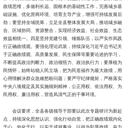
政绩思维，多做利长远、固根本的基础性工作，完善城乡基
础设施、优化营商环境、培育主导产业，增强可持续发展后
劲；要坚持全域统筹，立足全县整体发展大局，推动城乡融
合、区域协同、资源整合，实现经济效益、社会效益、生态
效益相统一。四是坚持党建引领、锤炼队伍，以严实作风践
行正确政绩观。要强化理论武装，持续深化习近平总书记关
于正确政绩观、高质量发展、民生保障等重要论述的学习，
不断提高政治判断力、政治领悟力、政治执行力；要厚植为
民情怀，始终站稳人民立场，把为民造福作为最大政绩，用
心用情解决群众急难愁盼问题；要严守纪律规矩，严格落实
中央八项规定及其实施细则精神，公正用权、依法用权、为
民用权、廉洁用权，营造风清气正的干事环境。
会议要求，全县各级领导干部要以此次专题研讨为新起
点，持续深化思想认识、强化行动自觉，把正确政绩观内化
于心、外化于行，以实干成就事业、以担当彰显政绩，奋力