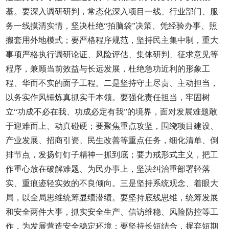
基。要深入调研研判，常态化深入项目一线、行业部门、服
务一线摸清实情，坚决杜绝“拍脑袋”决策、凭经验办事、照
搬套用外地模式；要严格程序规范，坚持民主集中制，重大
事项严格执行调研论证、风险评估、集体研判、征求意见等
程序，兼顾当前效益与长远发展，杜绝急功近利的形象工
程、华而不实的面子工程。二是坚持守土尽责、主动担当，
以务实作风锤炼真抓实干本领。要强化责任担当，牢固树
立“功成不必在我、功成必定有我”的境界，面对发展难题敢
于迎难而上、动真碰硬；要聚焦重点攻坚，围绕项目建设、
产业发展、招商引资、民生改善等重点任务，细化清单、倒
排节点，发扬钉钉子精神一抓到底；要力戒形式主义，把工
作重心放在破解难题、为民办事上，坚决纠治重部署轻落
实、重痕迹轻实效的不良倾向。三是坚持系统观念、着眼大
局，以全局思维统筹显绩潜绩。要坚持底线思维，统筹发展
和安全两件大事，抓实安全生产、信访维稳、风险防控等工
作，为发展营造安全稳定环境；要坚持长短结合，摒弃短期