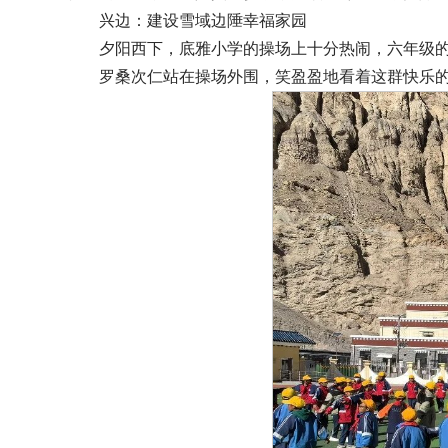
兴边：建设雪域边陲幸福家园
夕阳西下，底雅小学的操场上十分热闹，六年级
罗桑次仁站在操场外围，笑盈盈地看着这群快乐