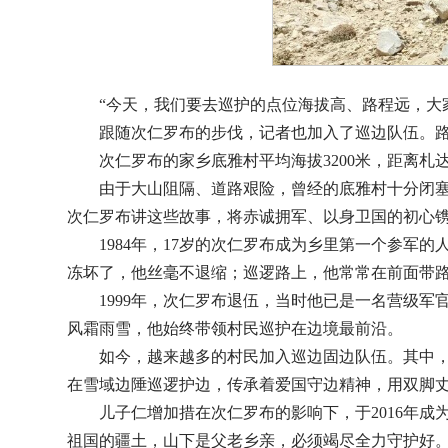
“今天，我们要去巡护的点位海拔高、路程远，大
跟随次仁罗布的步伐，记者也加入了巡边队伍。
次仁罗布的家乡底雅村平均海拔3200米，距离札
由于大山阻隔、道路艰险，曾经的底雅村十分闭
次仁罗布讲这些故事，将赤诚拥军、以身卫国的初心
1984年，17岁的次仁罗布成为乡里第一个参
冻坏了，他丝毫不退缩；巡逻路上，他常常在前面带路
1999年，次仁罗布退伍，当时他已是一名营级军
风霜雨雪，他始终带领村民巡护在边境最前沿。
如今，越来越多的村民加入巡边固边队伍。其中
在雪域边陲巡逻护边，传承着爱国守边精神，用双脚
儿子仁增加措在次仁罗布的影响下，于2016年
祖国的疆土，山下是父老乡亲，必须竭尽全力守护好。