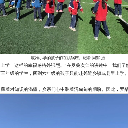
底雅小学的孩子们在跳锅庄。记者 周辉 摄
里上学，这样的幸福感格外强烈。”在罗桑次仁的讲述中，我们了
至三年级的学生，四到六年级的孩子只能赴邻近乡镇或县里上学。
里藏着对知识的渴望，乡亲们心中装着沉甸甸的期盼。因此，罗