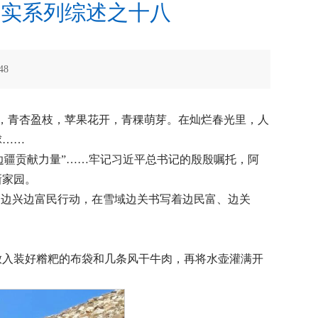
落实系列综述之十八
48
，青杏盈枝，苹果花开，青稞萌芽。在灿烂春光里，人
球……
边疆贡献力量”……牢记习近平总书记的殷殷嘱托，阿
新家园。
固边兴边富民行动，在雪域边关书写着边民富、边关
放入装好糌粑的布袋和几条风干牛肉，再将水壶灌满开