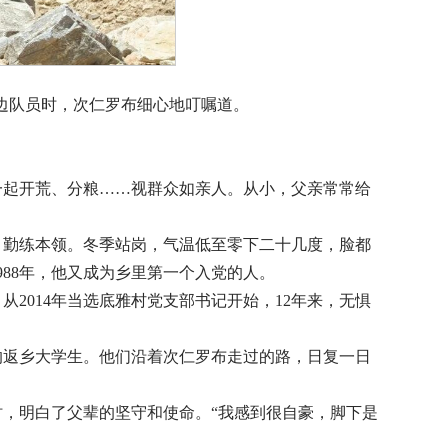
边队员时，次仁罗布细心地叮嘱道。
一起开荒、分粮……视群众如亲人。从小，父亲常常给
劳，勤练本领。冬季站岗，气温低至零下二十几度，脸都
88年，他又成为乡里第一个入党的人。
2014年当选底雅村党支部书记开始，12年来，无惧
的返乡大学生。他们沿着次仁罗布走过的路，日复一日
时，明白了父辈的坚守和使命。“我感到很自豪，脚下是