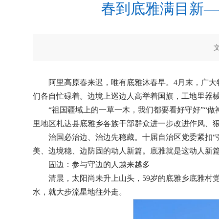
春到底雅满目新—
阿里高原春来迟，唯有底雅沐春早。4月末，广
们各自忙碌着。边境上巡边人高举着国旗，工地里器
“祖国疆域上的一草一木，我们都要看好守好”“
里地区札达县底雅乡各族干部群众进一步改进作风、
治国必治边、治边先稳藏。十届自治区党委紧扣“
美、边境稳、边防固的动人新篇。底雅就是这动人新
固边：参与守边的人越来越多
清晨，太阳尚未升上山头，59岁的底雅乡底雅村
水，就大步流星地往外走。