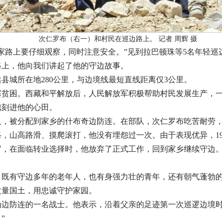
次仁罗布（右一）和村民在巡边路上。 记者 周辉 摄
家路上要仔细观察，同时注意安全。”见到拉巴顿珠等5名年轻巡
路上，他向我们讲起了他的守边故事。
达县城所在地280公里，与边境线最短直线距离仅3公里。
塞贫困。西藏和平解放后，人民解放军积极帮助村民发展生产，
镌刻进他的心田。
军的人，被分配到家乡的什布奇边防连。在部队，次仁罗布吃苦耐
，山高路滑、摸爬滚打，他没有埋怨过一次。由于表现优异，19
官，在面临转业选择时，他放弃了正式工作，回到家乡继续守边。从
，既有守边多年的老年人，也有身强力壮的青年，还有朝气蓬勃
丈量国土，用忠诚守护家园。
成为边防连的一名战士。他表示，沿着父亲的足迹第一次巡逻边境
”