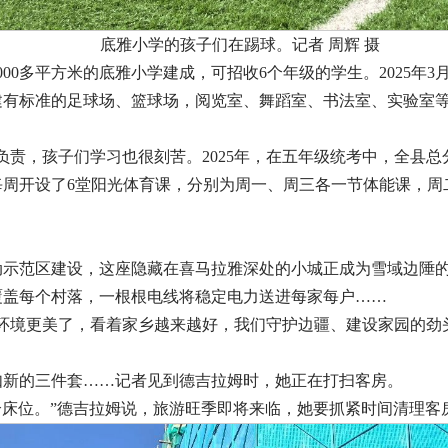
底雅小学的孩子们在踢球。记者 周辉 摄
6000多平方米的底雅小学建成，可招收6个年级的学生。2025
有标准的足球场、篮球场，阅览室、舞蹈室、书法室、实验室等一
负责，孩子们学习也很刻苦。2025年，在五年级统考中，全县
每周开设了6堂阳光体育课，分别为周一、周三各一节体能课，周
动示范区建设，这座隐藏在喜马拉雅深处的小城正成为雪域边陲
覆盖每个村落，一根根电线将稳定电力送进每家每户……
环境更美了，看着家乡越来越好，我们守护边疆、建设家园的劲
如新的三件套……记者见到德吉拉姆时，她正在打扫客房。
个床位。”德吉拉姆说，旅游旺季即将来临，她要抓紧时间清理客