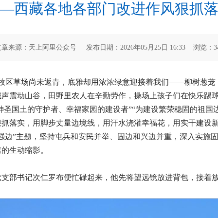
—西藏各地各部门改进作风狠抓
文章来源：天上阿里公众号 发布日期：2026年05月25日 16:33 浏览：
3
大牧区草场尚未返青，底雅却用浓浓绿意迎接着我们——柳树葱茏
械声震动山谷，田野里农人在辛勤劳作，操场上孩子们在快乐踢
做神圣国土的守护者、幸福家园的建设者”“为建设繁荣稳固的祖国
狠抓落实，用脚步丈量边境线，用汗水浇灌幸福花，用实干建设
强边”主题，坚持屯兵和安民并举、固边和兴边并重，深入实施
篇的生动缩影。
党支部书记次仁罗布便忙碌起来，他先将望远镜放进背包，接着