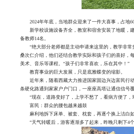
2024年年底，当地群众迎来了一件大喜事，占地
新学校设施设备齐全，教室和宿舍安装了地暖，建
备教师14名。
“绝大部分老师都是主动申请来这里的，教学非常
桑次仁介绍，他们还结合教学实际和孩子们的喜好，
美术、音乐等课程。“孩子们非常喜欢，乐在其中！”
教育事业的巨大发展，只是底雅蝶变的缩影。
近年来，随着西藏大力推进国家固边兴边富民行
条硬化路通到家家户户门口，一座座高塔让通信信号
“现在，道路变好了，上学不愁了，看病方便了，
富民：群众的腰包越来越鼓
麻利地拆下床单、被套、枕套，再逐个换上洁白
“天气转暖后，游客逐渐多了起来，昨晚只剩下4