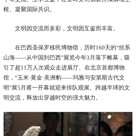
根、凝聚国际共识。
文明因交流而多彩，文明因互鉴而丰富。
在巴西圣保罗移民博物馆，历时160天的“丝系
山海——从中国到巴西”展览今年3月落下帷幕，吸
引了超11万人次观众走进展厅。在北京首都博物
馆，“玉米·黄金·美洲豹——玛雅与安第斯古代文
明”展5月甫一开幕就迎来排队观展。跨越半球的文
明交流，释放出穿越时空的强大魅力。